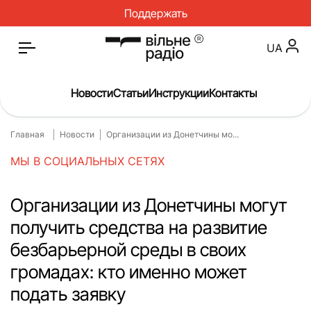
Поддержать
UA
Новости
Статьи
Инструкции
Контакты
Главная
Новости
Организации из Донетчины мо...
Главная
Новости
МЫ В СОЦИАЛЬНЫХ СЕТЯХ
Статьи
Медицина
О нас
Инструкции
Организации из Донетчины могут
получить средства на развитие
Спорт
Интервью
безбарьерной среды в своих
Досье
Репортаж
громадах: кто именно может
Блог
Проекты
подать заявку
Спецпроекты
Архив проектов