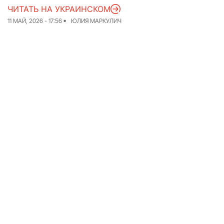
ЧИТАТЬ НА УКРАИНСКОМ
Команда
Авторы
11 МАЙ, 2026 - 17:56
ЮЛИЯ МАРКУЛИЧ
Редакционная
политика