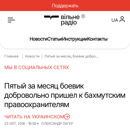
Поддержать
UA
Новости
Статьи
Инструкции
Контакты
Главная
Новости
Пятый за месяц боевик добро...
Главная
Новости
МЫ В СОЦИАЛЬНЫХ СЕТЯХ
Статьи
Медицина
О нас
Инструкции
Пятый за месяц боевик
добровольно пришел к бахмутским
Спорт
Интервью
правоохранителям
Досье
Репортаж
ЧИТАТЬ НА УКРАИНСКОМ
Блог
Проекты
25 ОКТ, 2018 - 18:09
ОЛЕКСАНДР ЛАГЕР
Спецпроекты
Архив проектов