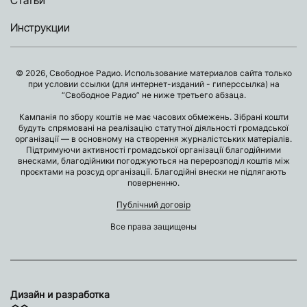
Статьи
Инструкции
© 2026, Свободное Радио. Использование материалов сайта только
при условии ссылки (для интернет-изданий - гиперссылка) на
“Свободное Радио” не ниже третьего абзаца.
Кампанія по збору коштів не має часових обмежень. Зібрані кошти
будуть спрямовані на реалізацію статутної діяльності громадської
організації — в основному на створення журналістських матеріалів.
Підтримуючи активності громадської організації благодійними
внесками, благодійники погоджуються на перерозподіл коштів між
проєктами на розсуд організації. Благодійні внески не підлягають
поверненню.
Публічний договір
Все права защищены
Дизайн и разработка