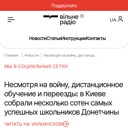
Поддержать
UA
Новости
Статьи
Инструкции
Контакты
Главная
Новости
Несмотря на войну, дистанци...
Главная
Новости
МЫ В СОЦИАЛЬНЫХ СЕТЯХ
Статьи
Медицина
О нас
Инструкции
Несмотря на войну, дистанционное
обучение и переезды: в Киеве
Спорт
Интервью
собрали несколько сотен самых
Досье
Репортаж
успешных школьников Донетчины
Блог
Проекты
ЧИТАТЬ НА УКРАИНСКОМ
Спецпроекты
Архив проектов