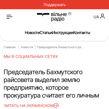
Поддержать
UA
Новости
Статьи
Инструкции
Контакты
Главная
Новости
Председатель Бахмутского ра...
Главная
Новости
МЫ В СОЦИАЛЬНЫХ СЕТЯХ
Статьи
Медицина
О нас
Инструкции
Председатель Бахмутского
райсовета выделил землю
Спорт
Интервью
предприятию, которое
Досье
Репортаж
прокуратура считает его личным
Блог
Проекты
ЧИТАТЬ НА УКРАИНСКОМ
Спецпроекты
Архив проектов