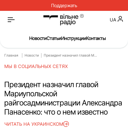
Поддержать
UA
Новости
Статьи
Инструкции
Контакты
Главная
Новости
Президент назначил главой М...
Главная
Новости
МЫ В СОЦИАЛЬНЫХ СЕТЯХ
Статьи
Медицина
О нас
Инструкции
Президент назначил главой
Мариупольской
Спорт
Интервью
райгосадминистрации Александра
Досье
Репортаж
Панасенко: что о нем известно
Блог
Проекты
ЧИТАТЬ НА УКРАИНСКОМ
Спецпроекты
Архив проектов