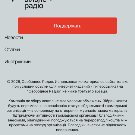
Поддержать
Новости
Статьи
Инструкции
© 2026, Свободное Радио. Использование материалов сайта только
при условии ссылки (для интернет-изданий - гиперссылка) на
“Свободное Радио” не ниже третьего абзаца.
Кампанія по збору коштів не має часових обмежень. Зібрані кошти
будуть спрямовані на реалізацію статутної діяльності громадської
організації — в основному на створення журналістських матеріалів.
Підтримуючи активності громадської організації благодійними
внесками, благодійники погоджуються на перерозподіл коштів між
проєктами на розсуд організації. Благодійні внески не підлягають
поверненню.