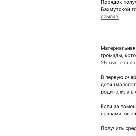
Порядок полу
Бахмутской го
ссылке.
Материальная
громады, кото
25 тыс. грн п
В первую очер
дети (малолет
родители, а в
Если за помо
правами, выпл
Получить сред