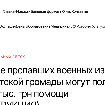
Главная
Новости
Большие форматы
О нас
Контакты
Окупация
Деньги
Образование
Медицина
ЖКХ
История
Культур
ЛЬНЫХ СЕТЯХ
е пропавших военных из
тской громады могут по
 тыс. грн помощи