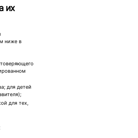
а их
и
м ниже в
остоверяющего
рированном
а; для детей
авителя);
ой для тех,
х