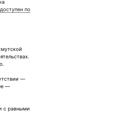
ка
доступен по
хмутской
ятельствах.
ю.
сутствии —
ее —
и с равными