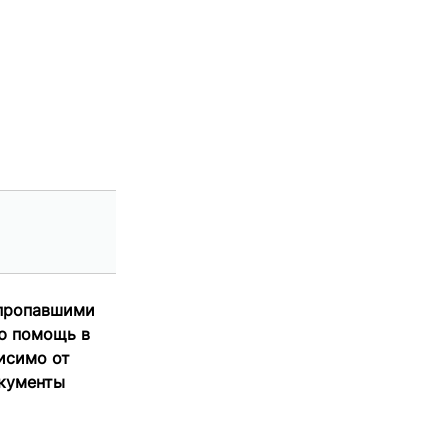
 пропавшими
ую помощь в
висимо от
окументы