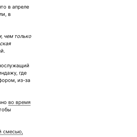
то в апреле
и, в
м, чем только
ская
й.
нослужащий
индажу, где
фором, из-за
вно
во время
чтобы
й смесью,