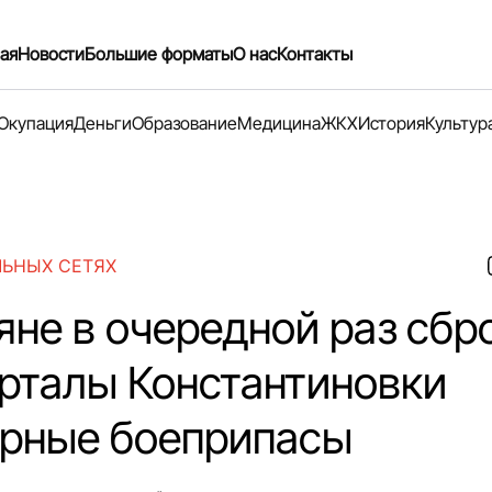
ая
Новости
Большие форматы
О нас
Контакты
Окупация
Деньги
Образование
Медицина
ЖКХ
История
Культур
ЛЬНЫХ СЕТЯХ
яне в очередной раз сбр
арталы Константиновки
рные боеприпасы