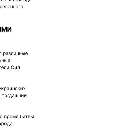
аселенного
ыми
т различные
ьные
тели Сил
украинских
л
тогдашний
о время битвы
орода.