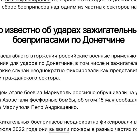
 сброс боеприпасов над одним из частных секторов н
о известно об ударах зажигательн
боеприпасами по Донетчине
масштабного вторжения российские военные применяю
ия для ударов по Донетчине, в том числе и зажигател
акие случаи неоднократно фиксировали как представи
и гражданского сектора.
ем этапе боев за Мариуполь россияне обрушивали на 
а Азовстали фосфорные бомбы, об этом 15 мая
сообща
а Мариуполя Петр Андрющенко.
жигательных боеприпасов неоднократно фиксировали в
 июля 2022 года они
вызвали
пожары в разных частях г