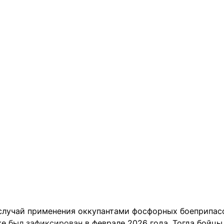
лучай применения оккупантами фосфорных боеприпас
ке
был зафиксирован
в феврале 2026 года. Тогда бойцы