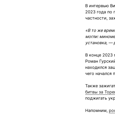
В интервью Ви
2023 года по 
частности, з
«В то же врем
могли: миноме
установка, — 
В конце 2023 
Роман Гурский
находился за
чего начался 
Также зажига
битвы за Торе
поджигать ук
Напомним,
ро