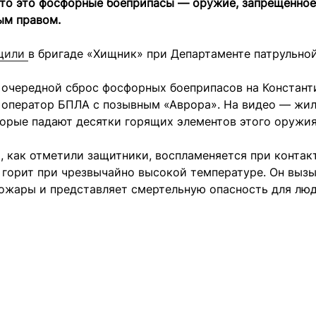
что это фосфорные боеприпасы — оружие, запрещенное
м правом.
щили
в бригаде «Хищник» при Департаменте патрульно
, очередной сброс фосфорных боеприпасов на Констант
 оператор БПЛА с позывным «Аврора». На видео — жи
торые падают десятки горящих элементов этого оружия
 как отметили защитники, воспламеняется при контак
 горит при чрезвычайно высокой температуре. Он выз
ожары и представляет смертельную опасность для люд