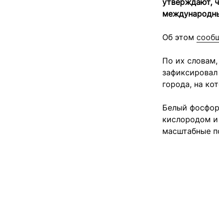
утверждают, 
международны
Об этом
сооб
По их словам
зафиксировал
города, на ко
Белый фосфор,
кислородом и
масштабные п