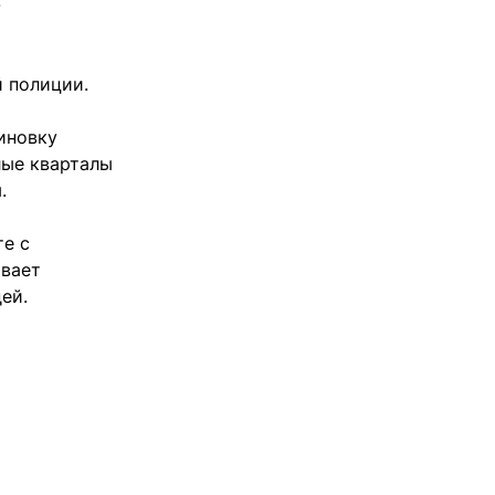
й полиции.
иновку
лые кварталы
.
те с
ывает
ей.