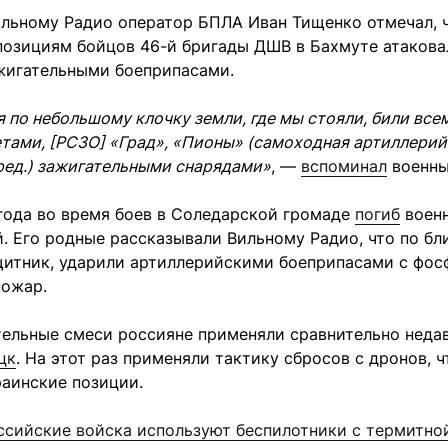
льному Радио оператор БПЛА Иван Тищенко отмечал, ч
позициям бойцов 46-й бригады ДШВ в Бахмуте атаковал
ажигательными боеприпасами.
я по небольшому клочку земли, где мы стояли, били все
тами, [РСЗО] «Град», «Пионы» (самоходная артиллерий
ред.) зажигательными снарядами»
, —
вспоминал
военны
года во время боев в Соледарской громаде
погиб
воен
. Его родные рассказывали Вильному Радио, что по бл
щитник, ударили артиллерийскими боеприпасами с фос
пожар.
тельные смеси россияне применяли сравнительно неда
цк
. На этот раз применяли тактику сбросов с дронов, 
раинские позиции.
ссийские войска используют беспилотники с термитно