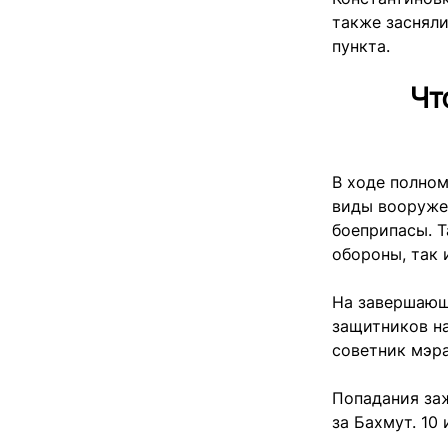
также засняли
пункта.
Чт
В ходе полно
виды вооружен
боеприпасы. Т
обороны, так 
На завершающ
защитников н
советник мэр
Попадания за
за Бахмут. 10