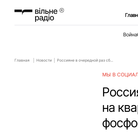
Главн
Война
Главная
Новости
Россияне в очередной раз сб...
МЫ В СОЦИА
Росси
на кв
фосфо