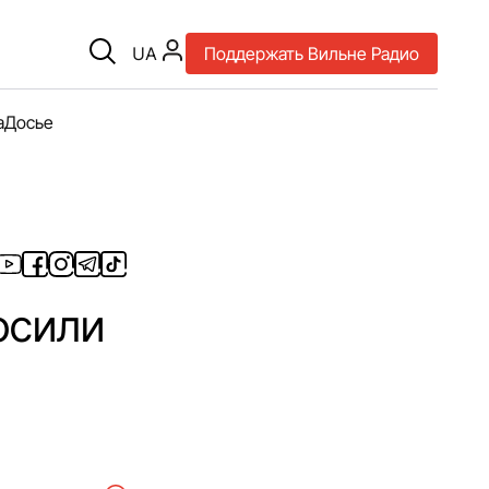
UA
Поддержать Вильне Радио
а
Досье
осили