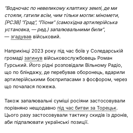
“Водночас по невеликому клаптику землі, де ми
стояли, гатили всім, чим тільки могли: міномети,
[РСЗВ] “Град”, “Піони” (самохідна артилерійська
установка, — ред.) запалювальними били”
,
—
згадував
військовий.
Наприкінці 2023 року під час боїв у Соледарській
громаді
загинув
військовослужбовець Роман
Гурський. Його рідні розповідали Вільному Радіо,
що по бліндажу, де перебував оборонець, вдарили
артилерійськими боєприпасами з фосфором, через
що почалася пожежа.
Також запалювальні суміші росіяни застосовували
порівняно нещодавно
під час битви за Торецьк
.
Цього разу застосовували тактику скидів із дронів,
аби підпалювати українські позиції.