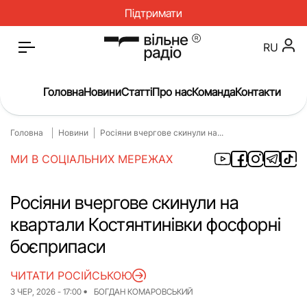
Підтримати
RU
Головна
Новини
Статті
Про нас
Команда
Контакти
Головна
Новини
Росіяни вчергове скинули на...
Головна
Новини
МИ В СОЦІАЛЬНИХ МЕРЕЖАХ
Статті
Окупація
Про нас
Війна
Росіяни вчергове скинули на
квартали Костянтинівки фосфорні
Гроші
Освіта
боєприпаси
Інструкції
Медицина
ЧИТАТИ РОСІЙСЬКОЮ
ЖКГ
Історія
3 ЧЕР, 2026 - 17:00
БОГДАН КОМАРОВСЬКИЙ
Культура
Інтерв’ю