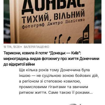
19 ТРА, 19:28
ВАЛЕРІЯ ПАЩЕНКО
Терикони, ковила й потяг “Донецьк — Київ”:
мирноградець видав фотокнигу про життя Донеччини
до відкритої війни
Ще кілька років тому Донеччина була
іншою — не суцільною зоною бойових дій,
а регіоном зі степовою ковилою,
промисловими гігантами та звичним
ритмом життя. Саме такою її роками
фіксував на...