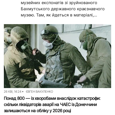
музейних експонатів зі зруйнованого
Бахмутського державного краєзнавчого
музею. Там, як йдеться в матеріалі,
вдалося виявити артефакти первісної доби,
старовинні фото, документи, книги й...
26 КВІ, 14:24
ЄВГЕН ВАКУЛЕНКО
Понад 800 — із хворобами внаслідок катастрофи:
скільки ліквідаторів аварії на ЧАЕС із Донеччини
залишаються на обліку у 2026 році