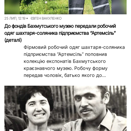
Досьє
Репортажі
25 ЛИП, 12:19
ЄВГЕН ВАКУЛЕНКО
Блог
Проєкти
До фондів Бахмутського музею передали робочий
одяг шахтаря-соляника підприємства “Артемсіль”
Команда
Реклама
(деталі)
Редакційна політика
Фірмовий робочий одяг шахтаря-соляника
підприємства “Артемсіль” поповнив
колекцію експонатів Бахмутського
краєзнавчого музею. Робочу форму
передав чоловік, батько якого до
повномасштабного вторгнення Росії
працював на одній із шахт у Соледарі.