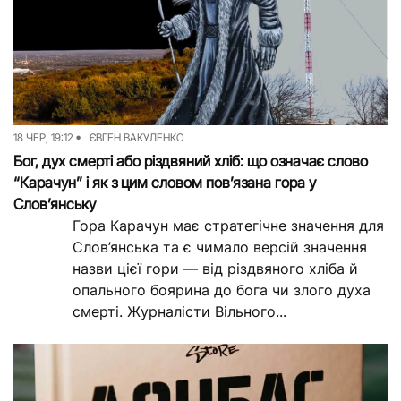
18 ЧЕР, 19:12
ЄВГЕН ВАКУЛЕНКО
Бог, дух смерті або різдвяний хліб: що означає слово
“Карачун” і як з цим словом пов’язана гора у
Слов’янську
Гора Карачун має стратегічне значення для
Слов’янська та є чимало версій значення
назви цієї гори — від різдвяного хліба й
опального боярина до бога чи злого духа
смерті. Журналісти Вільного...