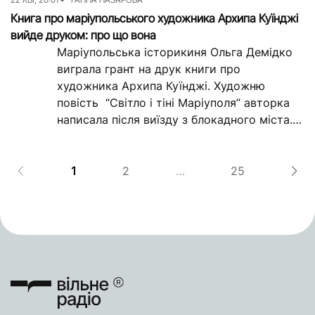
Книга про маріупольського художника Архипа Куїнджі
вийде друком: про що вона
Маріупольська історикиня Ольга Демідко
виграла грант на друк книги про
художника Архипа Куїнджі. Художню
повість “Світло і тіні Маріуполя” авторка
написала після виїзду з блокадного міста.
Згодом подала його на...
1
2
…
25