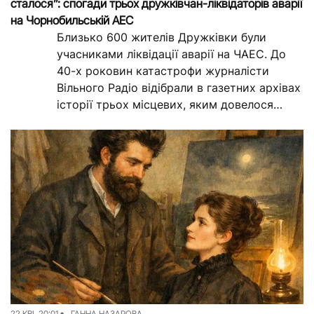
сталося”: спогади трьох дружківчан-ліквідаторів аварії
на Чорнобильській АЕС
Близько 600 жителів Дружківки були
учасниками ліквідації аварії на ЧАЕС. До
40-х роковин катастрофи журналісти
Вільного Радіо відібрали в газетних архівах
історії трьох місцевих, яким довелося
побувати в зоні відчуження.
22 КВІ, 20:01
ГАННА НАЗАРОВА