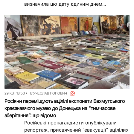
визначила цю дату єдиним днем...
29 КВІ, 18:53
В'ЯЧЕСЛАВ ПОПОВИЧ
Росіяни переміщують вцілілі експонати Бахмутського
краєзнавчого музею до Донецька на “тимчасове
зберігання”: що відомо
Російські пропагандисти опублікували
репортаж, присвячений “евакуації” вцілілих