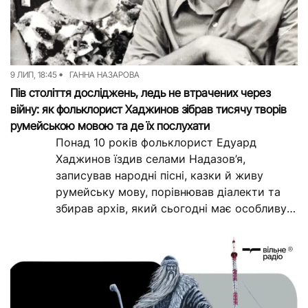
9 ЛИП, 18:45
ГАННА НАЗАРОВА
Пів століття досліджень, ледь не втрачених через
війну: як фольклорист Хаджинов зібрав тисячу творів
румейською мовою та де їх послухати
Понад 10 років фольклорист Едуард
Хаджинов їздив селами Надазов’я,
записував народні пісні, казки й живу
румейську мову, порівнював діалекти та
збирав архів, який сьогодні має особливу
цінність. Тепер ці матеріали...