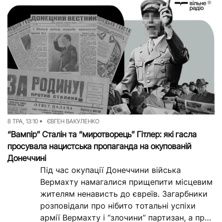
8 ТРА, 13:10
ЄВГЕН ВАКУЛЕНКО
“Вампір” Сталін та “миротворець” Гітлер: які гасла
просувала нацистська пропаганда на окупованій
Донеччині
Під час окупації Донеччини війська
Вермахту намагалися прищепити місцевим
жителям ненависть до євреїв. Загарбники
розповідали про нібито тотальні успіхи
армії Вермахту і “злочини” партизан, а про