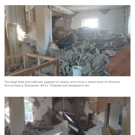
Последствия российских ударов по храму апостола и евангелиста Иоанна
Богослова в Шаховом. Фото: Покровское викариатство