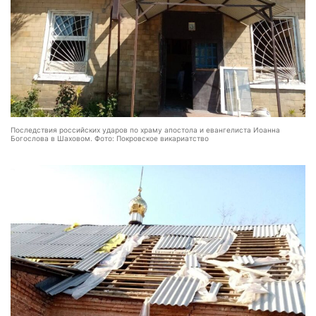
Последствия российских ударов по храму апостола и евангелиста Иоанна
Богослова в Шаховом. Фото: Покровское викариатство