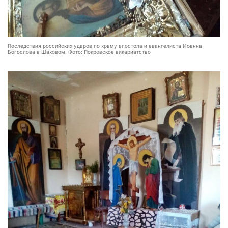
Последствия российских ударов по храму апостола и евангелиста Иоанна
Богослова в Шаховом. Фото: Покровское викариатство