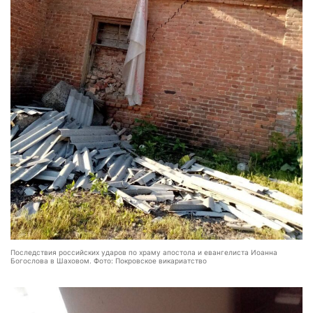
Последствия российских ударов по храму апостола и евангелиста Иоанна
Богослова в Шаховом. Фото: Покровское викариатство