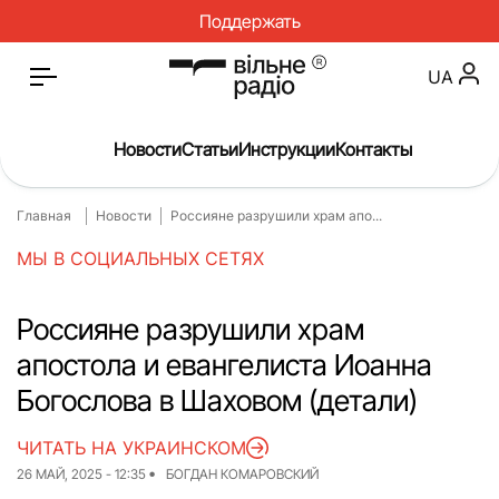
Поддержать
UA
Новости
Статьи
Инструкции
Контакты
Главная
Новости
Россияне разрушили храм апо...
Главная
Новости
МЫ В СОЦИАЛЬНЫХ СЕТЯХ
Статьи
Медицина
О нас
Инструкции
Россияне разрушили храм
апостола и евангелиста Иоанна
Спорт
Интервью
Богослова в Шаховом (детали)
Досье
Репортаж
ЧИТАТЬ НА УКРАИНСКОМ
Блог
Проекты
26 МАЙ, 2025 - 12:35
БОГДАН КОМАРОВСКИЙ
Спецпроекты
Архив проектов