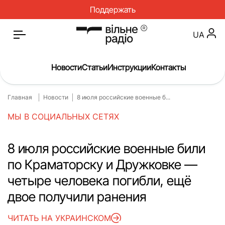
Поддержать
UA
Новости
Статьи
Инструкции
Контакты
Главная
Новости
8 июля российские военные б...
Главная
Новости
МЫ В СОЦИАЛЬНЫХ СЕТЯХ
Статьи
Медицина
О нас
Инструкции
8 июля российские военные били
по Краматорску и Дружковке —
Спорт
Интервью
четыре человека погибли, ещё
Досье
Репортаж
двое получили ранения
Блог
Проекты
ЧИТАТЬ НА УКРАИНСКОМ
Спецпроекты
Архив проектов