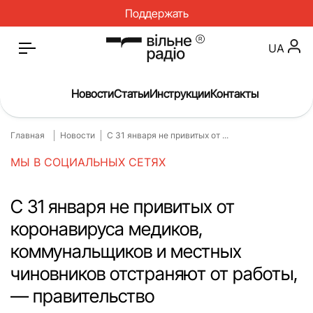
Поддержать
UA
Новости
Статьи
Инструкции
Контакты
Главная
Новости
С 31 января не привитых от ...
Главная
Новости
МЫ В СОЦИАЛЬНЫХ СЕТЯХ
Статьи
Медицина
О нас
Инструкции
С 31 января не привитых от
коронавируса медиков,
Спорт
Интервью
коммунальщиков и местных
Досье
Репортаж
чиновников отстраняют от работы,
Блог
Проекты
— правительство
Спецпроекты
Архив проектов