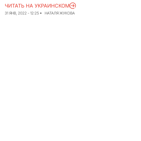
ЧИТАТЬ НА УКРАИНСКОМ
Команда
Авторы
31 ЯНВ, 2022 - 12:25
НАТАЛЯ ЖУКОВА
Редакционная
политика