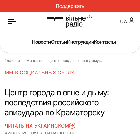
Поддержать
UA
Новости
Статьи
Инструкции
Контакты
Главная
Новости
Центр города в огне и дыму:...
Главная
Новости
МЫ В СОЦИАЛЬНЫХ СЕТЯХ
Статьи
Медицина
О нас
Инструкции
Центр города в огне и дыму:
последствия российского
Спорт
Интервью
авиаудара по Краматорску
Досье
Репортаж
ЧИТАТЬ НА УКРАИНСКОМ
Блог
Проекты
4 ИЮЛ, 2026 - 19:50
ГАННА ШЕВЧЕНКО
Спецпроекты
Архив проектов