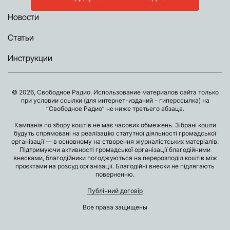
Новости
Статьи
Инструкции
© 2026, Свободное Радио. Использование материалов сайта только
при условии ссылки (для интернет-изданий - гиперссылка) на
“Свободное Радио” не ниже третьего абзаца.
Кампанія по збору коштів не має часових обмежень. Зібрані кошти
будуть спрямовані на реалізацію статутної діяльності громадської
організації — в основному на створення журналістських матеріалів.
Підтримуючи активності громадської організації благодійними
внесками, благодійники погоджуються на перерозподіл коштів між
проєктами на розсуд організації. Благодійні внески не підлягають
поверненню.
Публічний договір
Все права защищены