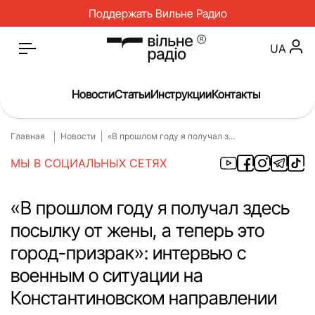
Поддержать Вильне Радио
UA
Новости
Статьи
Инструкции
Контакты
Главная
Новости
«В прошлом году я получал з...
Главная
Новости
МЫ В СОЦИАЛЬНЫХ СЕТЯХ
Статьи
Медицина
О нас
Инструкции
«В прошлом году я получал здесь
посылку от жены, а теперь это
Спорт
Интервью
город-призрак»: интервью с
Досье
Репортаж
военным о ситуации на
Блог
Проекты
Константиновском направлении
Спецпроекты
Архив проектов