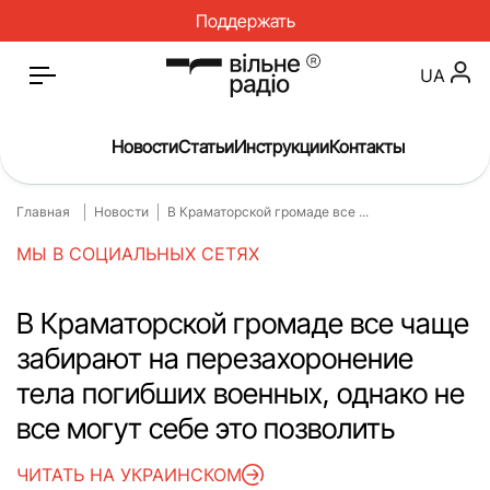
Поддержать
UA
Новости
Статьи
Инструкции
Контакты
Главная
Новости
В Краматорской громаде все ...
Главная
Новости
МЫ В СОЦИАЛЬНЫХ СЕТЯХ
Статьи
Медицина
О нас
Инструкции
В Краматорской громаде все чаще
забирают на перезахоронение
Спорт
Интервью
тела погибших военных, однако не
Досье
Репортаж
все могут себе это позволить
Блог
Проекты
ЧИТАТЬ НА УКРАИНСКОМ
Спецпроекты
Архив проектов