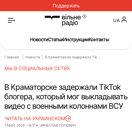
Поддержать
UA
Новости
Статьи
Инструкции
Контакты
Главная
Новости
В Краматорске задержали Tik...
Главная
Новости
МЫ В СОЦИАЛЬНЫХ СЕТЯХ
Статьи
Медицина
О нас
Инструкции
В Краматорске задержали TikTok
блогера, который мог выкладывать
Спорт
Интервью
видео с военными колоннами ВСУ
Досье
Репортаж
ЧИТАТЬ НА УКРАИНСКОМ
Блог
Проекты
7 МАЙ, 2026 - 14:17
ВЯЧЕСЛАВ ПОПОВИЧ
Спецпроекты
Архив проектов