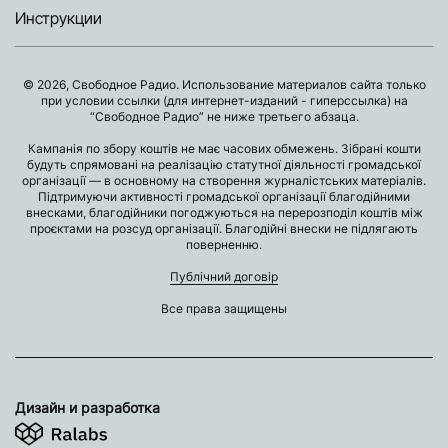
Инструкции
© 2026, Свободное Радио. Использование материалов сайта только
при условии ссылки (для интернет-изданий - гиперссылка) на
“Свободное Радио” не ниже третьего абзаца.
Кампанія по збору коштів не має часових обмежень. Зібрані кошти
будуть спрямовані на реалізацію статутної діяльності громадської
організації — в основному на створення журналістських матеріалів.
Підтримуючи активності громадської організації благодійними
внесками, благодійники погоджуються на перерозподіл коштів між
проєктами на розсуд організації. Благодійні внески не підлягають
поверненню.
Публічний договір
Все права защищены
Дизайн и разработка