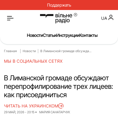
Поддержать
UA
Новости
Статьи
Инструкции
Контакты
Главная
Новости
В Лиманской громаде обсужда...
Главная
Новости
МЫ В СОЦИАЛЬНЫХ СЕТЯХ
Статьи
Медицина
О нас
Инструкции
В Лиманской громаде обсуждают
перепрофилирование трех лицеев:
Спорт
Интервью
как присоединиться
Досье
Репортаж
ЧИТАТЬ НА УКРАИНСКОМ
Блог
Проекты
29 МАЙ, 2026 - 20:15
МАРИЯ САНАТАРЧУК
Спецпроекты
Архив проектов