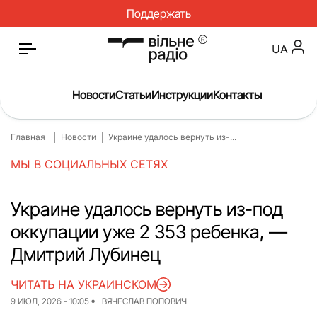
Поддержать
UA
Новости
Статьи
Инструкции
Контакты
Главная
Новости
Украине удалось вернуть из-...
Главная
Новости
МЫ В СОЦИАЛЬНЫХ СЕТЯХ
Статьи
Медицина
О нас
Инструкции
Украине удалось вернуть из-под
оккупации уже 2 353 ребенка, —
Спорт
Интервью
Дмитрий Лубинец
Досье
Репортаж
ЧИТАТЬ НА УКРАИНСКОМ
Блог
Проекты
9 ИЮЛ, 2026 - 10:05
ВЯЧЕСЛАВ ПОПОВИЧ
Спецпроекты
Архив проектов