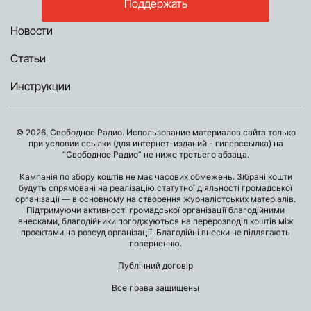
Поддержать
Новости
Статьи
Инструкции
© 2026, Свободное Радио. Использование материалов сайта только
при условии ссылки (для интернет-изданий - гиперссылка) на
“Свободное Радио” не ниже третьего абзаца.
Кампанія по збору коштів не має часових обмежень. Зібрані кошти
будуть спрямовані на реалізацію статутної діяльності громадської
організації — в основному на створення журналістських матеріалів.
Підтримуючи активності громадської організації благодійними
внесками, благодійники погоджуються на перерозподіл коштів між
проєктами на розсуд організації. Благодійні внески не підлягають
поверненню.
Публічний договір
Все права защищены