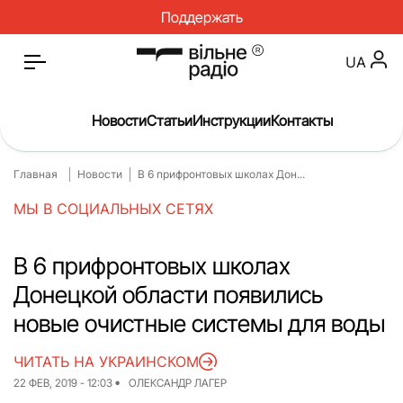
Поддержать
UA
Новости
Статьи
Инструкции
Контакты
Главная
Новости
В 6 прифронтовых школах Дон...
Главная
Новости
МЫ В СОЦИАЛЬНЫХ СЕТЯХ
Статьи
Медицина
О нас
Инструкции
В 6 прифронтовых школах
Донецкой области появились
Спорт
Интервью
новые очистные системы для воды
Досье
Репортаж
ЧИТАТЬ НА УКРАИНСКОМ
Блог
Проекты
22 ФЕВ, 2019 - 12:03
ОЛЕКСАНДР ЛАГЕР
Спецпроекты
Архив проектов