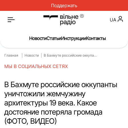
Поддержать
UA
Новости
Статьи
Инструкции
Контакты
Главная
Новости
В Бахмуте российские оккупа...
Главная
МЫ В СОЦИАЛЬНЫХ СЕТЯХ
Статьи
О нас
В Бахмуте российские оккупанты
уничтожили жемчужину
Спорт
архитектуры 19 века. Какое
Досье
достояние потеряла громада
Блог
(ФОТО, ВИДЕО)
Спецпроекты