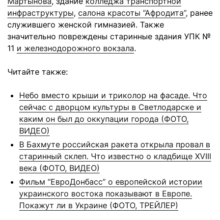
Мартынова
, здание
колледжа транспортной
инфраструктуры
,
салона красоты “Афродита”
, ранее
служившего женской гимназией. Также
значительно повреждены старинные здания УПК №
11
и железнодорожного вокзала
.
Читайте также:
Небо вместо крыши и триколор на фасаде. Что
сейчас с дворцом культуры в Светлодарске и
каким он был до оккупации города (ФОТО,
ВИДЕО)
В Бахмуте российская ракета открыла провал в
старинный склеп. Что известно о кладбище XVIII
века (ФОТО, ВИДЕО)
Фильм “ЕвроДонбасс” о европейской истории
украинского востока показывают в Европе.
Покажут ли в Украине (ФОТО, ТРЕЙЛЕР)