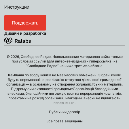
Инструкции
Поддержать
Дизайн и разработка
© 2026, Свободное Радио. Использование материалов сайта только
при условии ссылки (для интернет-изданий - гиперссылка) на
“Свободное Радио” не ниже третьего абзаца.
Кампанія по збору коштів не має часових обмежень. Зібрані кошти
будуть спрямовані на реалізацію статутної діяльності громадської
організації — в основному на створення журналістських матеріалів.
Підтримуючи активності громадської організації благодійними
внесками, благодійники погоджуються на перерозподіл коштів між
проєктами на розсуд організації. Благодійні внески не підлягають
поверненню.
Публічний договір
Все права защищены