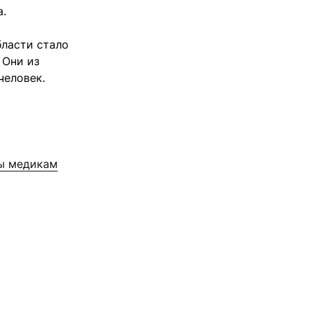
.
бласти стало
 Они из
человек.
ты медикам