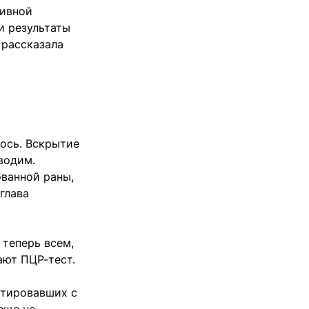
сивной
и результаты
 рассказала
лось. Вскрытие
водим.
ванной раны,
глава
 теперь всем,
лают ПЦР-тест.
ктировавших с