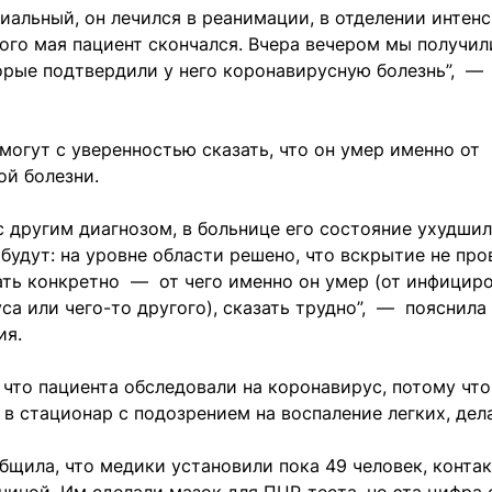
иальный, он лечился в реанимации, в отделении интен
ого мая пациент скончался. Вчера вечером мы получил
орые подтвердили у него коронавирусную болезнь”, —
могут с уверенностью сказать, что он умер именно от
ой болезни.
с другим диагнозом, в больнице его состояние ухудши
 будут: на уровне области решено, что вскрытие не про
ать конкретно — от чего именно он умер (от инфициро
са или чего-то другого), сказать трудно”, — пояснила 
ния.
 что пациента обследовали на коронавирус, потому что
 в стационар с подозрением на воспаление легких, де
щила, что медики установили пока 49 человек, конта