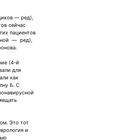
диков — ред),
тов сейчас
угих пациентов
иной — ред),
иронова.
ние (4-й
вали для
али как
лну Б. С
оронавирусной
змещать
ом. Это тот
еврология и
тью