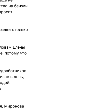
еще не
тва на бензин,
просит
оездки столько
ловам Елены
е, потому что
едработников.
изов в день,
юдей.
а
ия, Миронова