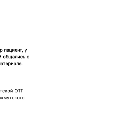
 пациент, у
й общались с
 материале.
утской ОТГ
ахмутского