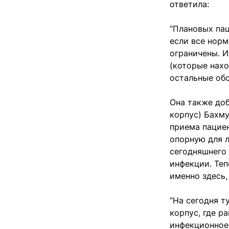
ответила:
“Плановых пац
если все норм
ограничены. И
(которые нах
остальные о
Она также доб
корпус) Бахм
приема пациен
опорную для л
сегодняшнего 
инфекции. Теп
именно здесь
“На сегодня т
корпус, где р
инфекционное 