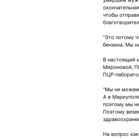
умершим мужчи
окончательная
чтобы отправи
благотворите
“Это потому ч
бензина. Мы н
В настоящий 
Мироновой, ПЦ
ПЦР-лаборато
“Мы не можем 
А в Мариуполе
поэтому мы не
Поэтому везем
здравоохране
На вопрос как