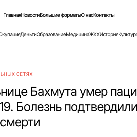
Главная
Новости
Большие форматы
О нас
Контакты
Окупация
Деньги
Образование
Медицина
ЖКХ
История
Культур
ЛЬНЫХ СЕТЯХ
ьнице Бахмута умер паци
-19. Болезнь подтвердил
 смерти