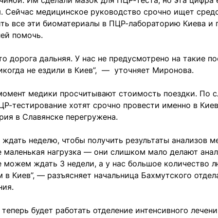
ной. Им сделали мазок для ПЦР-теста, но эта цифра 
. Сейчас медицинское руководство срочно ищет средс
ть все эти биоматериалы в ПЦР-лабораторию Киева и 
лей помочь.
то дорога дальняя. У нас не предусмотрено на такие п
икогда не ездили в Киев”, — уточняет Миронова.
момент медики просчитывают стоимость поездки.
По с
Р-тестирование хотят срочно провести именно в Киев
рия в Славянске перегружена.
ждать неделю, чтобы получить результаты анализов м
 маленькая нагрузка — они слишком мало делают анал
 можем ждать 3 недели, а у нас большое количество л
 в Киев”, — разъясняет начальница Бахмутского отдел
ния.
 теперь будет работать отделение интенсивного лечен