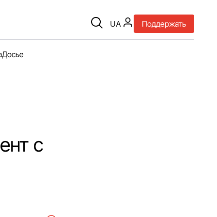
UA
Поддержать
а
Досье
ент с
и