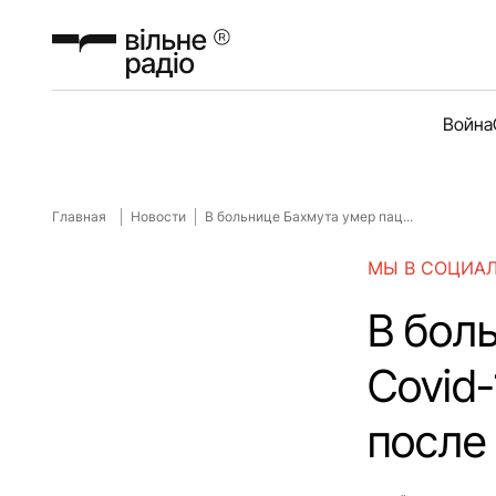
Война
Главная
Новости
В больнице Бахмута умер пац...
МЫ В СОЦИА
В бол
Covid
после