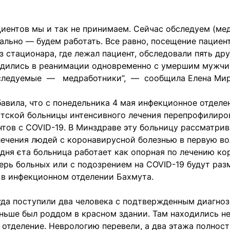
иентов мы и так не принимаем. Сейчас обследуем (ме
ально — будем работать. Все равно, посещение пациен
з стационара, где лежал пациент, обследовали пять др
одились в реанимации одновременно с умершим мужч
бследуемые — медработники”, — сообщила Елена М
авила, что с понедельника 4 мая инфекционное отделе
утской больницы интенсивного лечения перепрофилиро
тов с COVID-19. В Минздраве эту больницу рассматрив
ечения людей с коронавирусной болезнью в первую во
дня єта больница работает как опорная по лечению к
ерь больных или с подозрением на COVID-19 будут ра
, в инфекционном отделении Бахмута.
уда поступили два человека с подтвержденным диагноз
аньше был роддом в красном здании. Там находились н
отделение. Неврологию перевели, а два этажа полнос