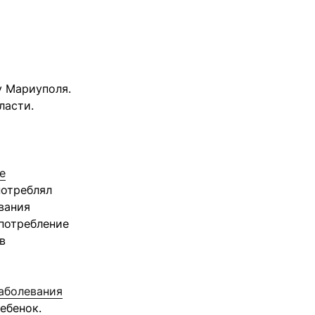
у Мариуполя.
ласти.
е
потреблял
вания
употребление
в
заболевания
ебенок.