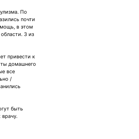
тулизма. По
азились почти
омощь, в этом
области. 3 из
ет привести к
кты домашнего
ые все
ьно /
ранились
огут быть
 врачу.