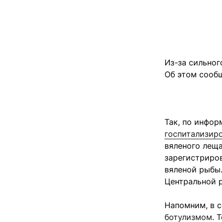
Из-за сильног
Об этом сооб
Так, по инфор
госпитализир
вяленого леща
зарегистриров
вяленой рыбы.
Центральной 
Напомним, в 
ботулизмом
. 