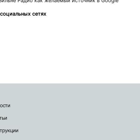
Вильне Радио как желаемый источник в Google
 социальных сетях
ости
тьи
трукции