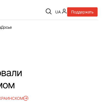
UA
Поддержать
а
Досье
овали
змом
УКРАИНСКОМ