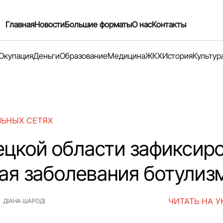
Главная
Новости
Большие форматы
О нас
Контакты
Окупация
Деньги
Образование
Медицина
ЖКХ
История
Культур
ЛЬНЫХ СЕТЯХ
ецкой области зафиксир
чая заболевания ботули
ЧИТАТЬ НА 
ДІАНА ШАРОДІ