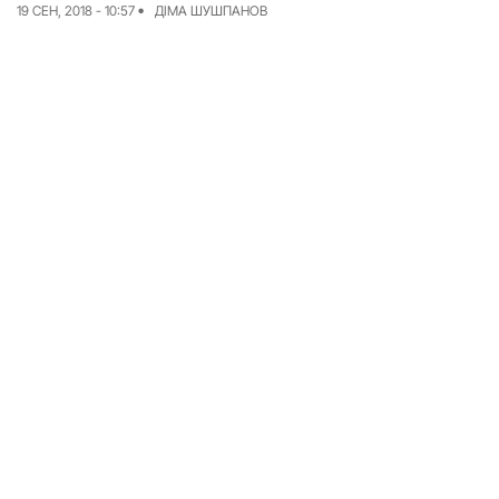
19 СЕН, 2018 - 10:57
ДІМА ШУШПАНОВ
Команда
Авторы
Редакционная
политика