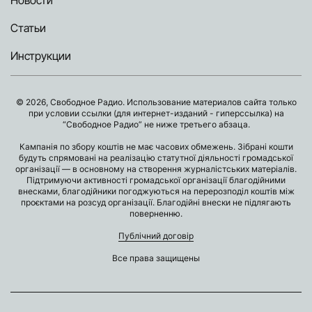
Новости
Статьи
Инструкции
© 2026, Свободное Радио. Использование материалов сайта только
при условии ссылки (для интернет-изданий - гиперссылка) на
“Свободное Радио” не ниже третьего абзаца.
Кампанія по збору коштів не має часових обмежень. Зібрані кошти
будуть спрямовані на реалізацію статутної діяльності громадської
організації — в основному на створення журналістських матеріалів.
Підтримуючи активності громадської організації благодійними
внесками, благодійники погоджуються на перерозподіл коштів між
проєктами на розсуд організації. Благодійні внески не підлягають
поверненню.
Публічний договір
Все права защищены