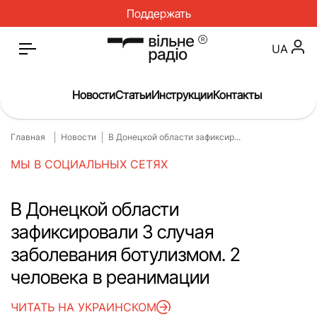
Поддержать
UA
Новости
Статьи
Инструкции
Контакты
Главная
Новости
В Донецкой области зафиксир...
Главная
Новости
МЫ В СОЦИАЛЬНЫХ СЕТЯХ
Статьи
Медицина
О нас
Инструкции
В Донецкой области
зафиксировали 3 случая
Спорт
Интервью
заболевания ботулизмом. 2
Досье
Репортаж
человека в реанимации
Блог
Проекты
ЧИТАТЬ НА УКРАИНСКОМ
Спецпроекты
Архив проектов