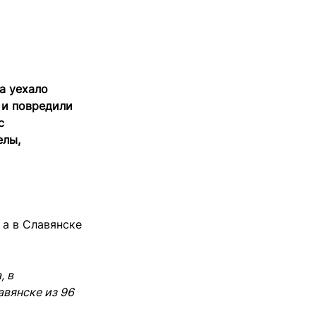
а уехало
 и повредили
с
елы,
 а в Славянске
, в
авянске из 96