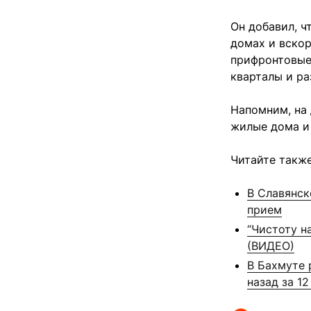
Он добавил, ч
домах и вскор
прифронтовые
кварталы и р
Напомним, на
жилые дома и
Читайте также
В Славянск
прием
“Чистоту н
(ВИДЕО)
В Бахмуте 
назад за 1