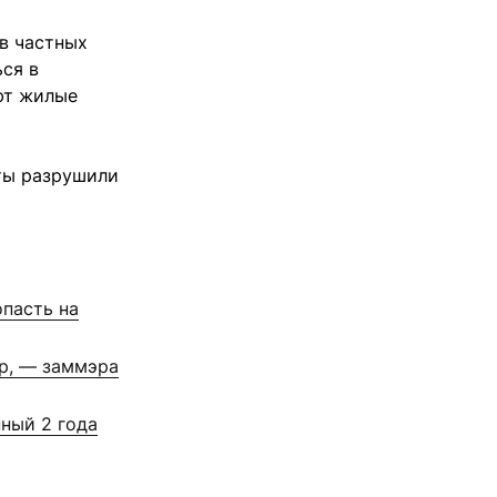
 в частных
ся в
ют жилые
еты разрушили
опасть на
ор, — заммэра
ный 2 года