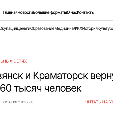
Главная
Новости
Большие форматы
О нас
Контакты
Окупация
Деньги
Образование
Медицина
ЖКХ
История
Культур
ЛЬНЫХ СЕТЯХ
вянск и Краматорск верн
 60 тысяч человек
ЧИТАТЬ НА 
ВИКТОРИЯ ЖУРАВЕЛЬ