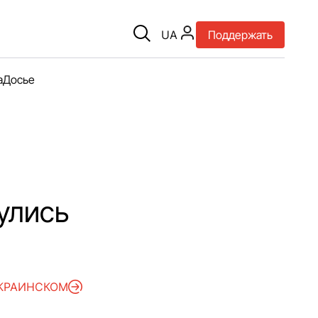
UA
Поддержать
а
Досье
улись
УКРАИНСКОМ