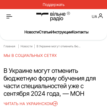
Поддержать
UA
Новости
Статьи
Инструкции
Контакты
Главная
Новости
В Украине могут отменить бю...
Главная
Новости
МЫ В СОЦИАЛЬНЫХ СЕТЯХ
Статьи
Медицина
О нас
Инструкции
В Украине могут отменить
бюджетную форму обучения для
Спорт
Интервью
части специальностей уже с
Досье
Репортаж
сентября 2024 года, — МОН
Блог
Проекты
ЧИТАТЬ НА УКРАИНСКОМ
Спецпроекты
Архив проектов