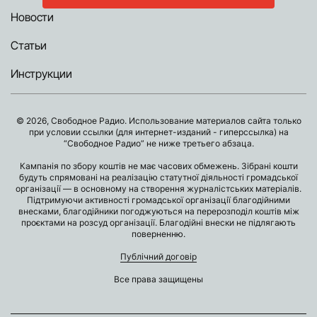
Новости
Статьи
Инструкции
© 2026, Свободное Радио. Использование материалов сайта только
при условии ссылки (для интернет-изданий - гиперссылка) на
“Свободное Радио” не ниже третьего абзаца.
Кампанія по збору коштів не має часових обмежень. Зібрані кошти
будуть спрямовані на реалізацію статутної діяльності громадської
організації — в основному на створення журналістських матеріалів.
Підтримуючи активності громадської організації благодійними
внесками, благодійники погоджуються на перерозподіл коштів між
проєктами на розсуд організації. Благодійні внески не підлягають
поверненню.
Публічний договір
Все права защищены