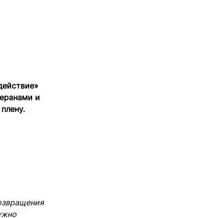
действие»
теранами и
 плену.
возвращения
ужно