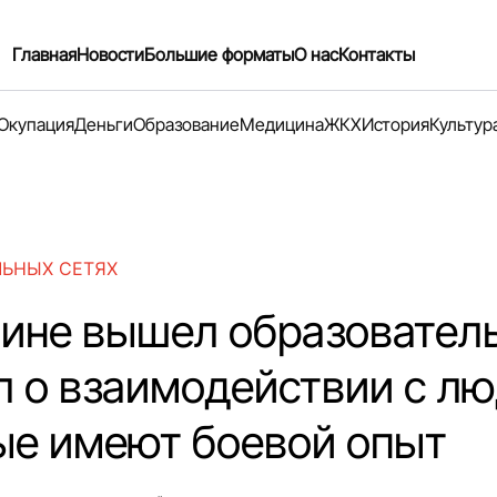
Главная
Новости
Большие форматы
О нас
Контакты
Окупация
Деньги
Образование
Медицина
ЖКХ
История
Культур
ЛЬНЫХ СЕТЯХ
аине вышел образовател
л о взаимодействии с л
ые имеют боевой опыт