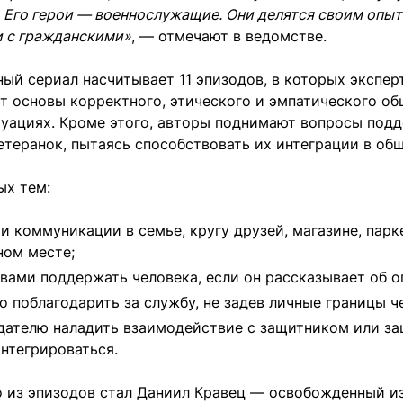
 Его герои — военнослужащие. Они делятся своим опы
 с гражданскими»
, — отмечают в ведомстве.
ый сериал насчитывает 11 эпизодов, в которых экспер
 основы корректного, этического и эмпатического об
туациях. Кроме этого, авторы поднимают вопросы под
етеранок, пытаясь способствовать их интеграции в об
ых тем:
и коммуникации в семье, кругу друзей, магазине, парк
ном месте;
вами поддержать человека, если он рассказывает об о
о поблагодарить за службу, не задев личные границы ч
дателю наладить взаимодействие с защитником или з
нтегрироваться.
о из эпизодов стал Даниил Кравец — освобожденный из