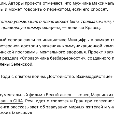
ий. Авторы проекта отмечают, что мужчина максималь
ы и может говорить о пережитом, если его спросят.
только упоминание о плене может быть травматичным,
ь правильную коммуникацию»
, — делится Кравец.
ный сериал сняли по инициативе Минцифры в рамках т
ветеранов достоин уважения» коммуникационной камп
аинской программы ментального здоровья. Проект явля
 раздела «Справочника безбарьерности», созданного 
лены Зеленской.
Люди с опытом войны. Достоинство. Взаимодействие»
кументальный
фильм «Белый ангел — конец Марьинки»
грады в США
. Речь идет о «золоте» и Гран-при телекин
. Лента рассказывает об эвакуации мирных жителей и у
орода Марьинка.