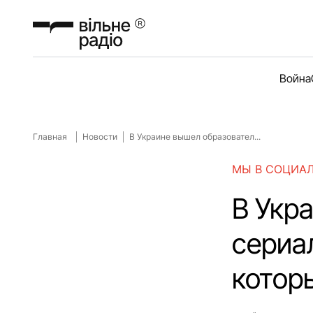
Война
Главная
Новости
В Украине вышел образовател...
МЫ В СОЦИА
В Укр
сериа
котор