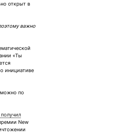
но открыт в
 поэтому важно
ематической
ании «Ты
ется
по инициативе
 можно по
 получил
опремии New
ничтожении