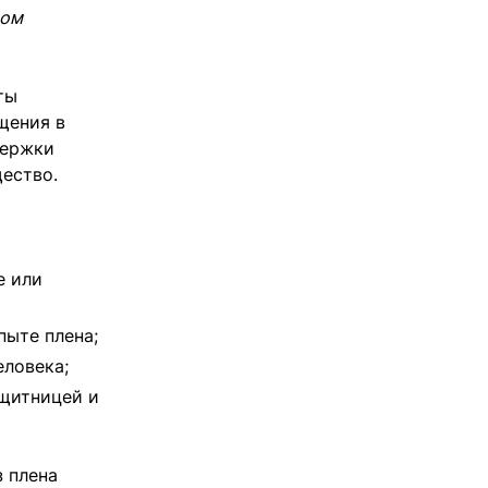
том
ты
щения в
держки
щество.
е или
пыте плена;
еловека;
ащитницей и
 плена