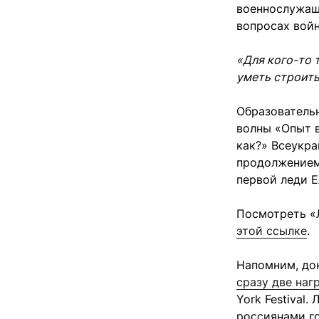
военнослужащ
вопросах войн
«Для кого-то 
уметь строит
Образователь
волны «Опыт 
как?» Всеукр
продолжением
первой леди Е
Посмотреть «
этой ссылке
.
Напомним, до
сразу две на
York Festival
россиянами г