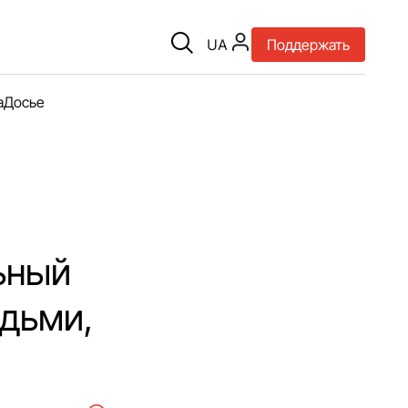
UA
Поддержать
а
Досье
ьный
юдьми,