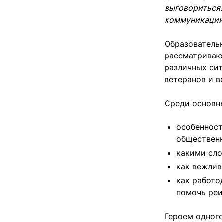
выговориться.
коммуникации
Образовательн
рассматривают
различных си
ветеранов и в
Среди основн
особенност
обществен
какими сло
как вежлив
как работо
помочь реи
Героем одног