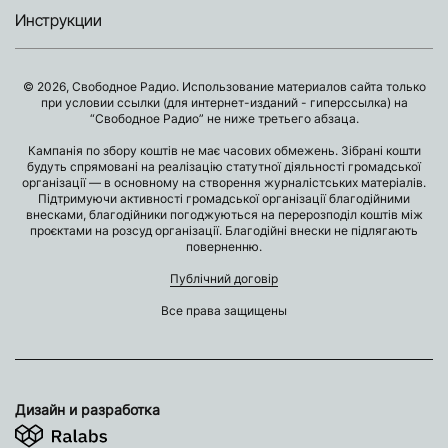
Инструкции
© 2026, Свободное Радио. Использование материалов сайта только
при условии ссылки (для интернет-изданий - гиперссылка) на
“Свободное Радио” не ниже третьего абзаца.
Кампанія по збору коштів не має часових обмежень. Зібрані кошти
будуть спрямовані на реалізацію статутної діяльності громадської
організації — в основному на створення журналістських матеріалів.
Підтримуючи активності громадської організації благодійними
внесками, благодійники погоджуються на перерозподіл коштів між
проєктами на розсуд організації. Благодійні внески не підлягають
поверненню.
Публічний договір
Все права защищены
Дизайн и разработка