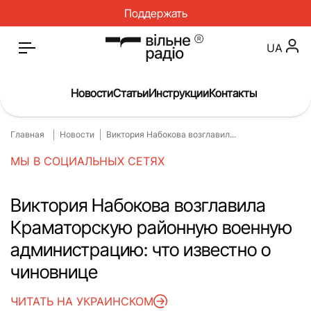
Поддержать
UA
Новости
Статьи
Инструкции
Контакты
Главная
Новости
Виктория Набокова возглавил...
Главная
Новости
МЫ В СОЦИАЛЬНЫХ СЕТЯХ
Статьи
Медицина
О нас
Инструкции
Виктория Набокова возглавила
Краматорскую районную военную
Спорт
Интервью
администрацию: что известно о
Досье
Репортаж
чиновнице
Блог
Проекты
ЧИТАТЬ НА УКРАИНСКОМ
Спецпроекты
Архив проектов