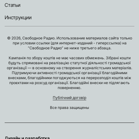
Статьи
Инструкции
© 2026, Свободное Радио. Использование материалов сайта только
при условии ссылки (для интернет-изданий - гиперссылка) на
“Свободное Радио” не ниже третьего абзаца.
Кампанія по збору коштів не має часових обмежень. Зібрані кошти
будуть спрямовані на реалізацію статутної діяльності громадської
організації — в основному на створення журналістських матеріалів.
Підтримуючи активності громадської організації благодійними
внесками, благодійники погоджуються на перерозподіл коштів між
проєктами на розсуд організації. Благодійні внески не підлягають
поверненню.
Публічний договір
Все права защищены
Дизайн и разработка