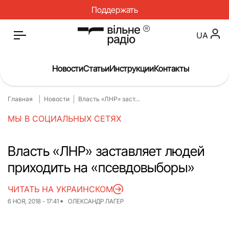
Поддержать
UA
Новости
Статьи
Инструкции
Контакты
Главная
Новости
Власть «ЛНР» заст...
Главная
Новости
МЫ В СОЦИАЛЬНЫХ СЕТЯХ
Статьи
Медицина
О нас
Инструкции
Власть «ЛНР» заставляет людей
приходить на «псевдовыборы»
Спорт
Интервью
Досье
Репортаж
ЧИТАТЬ НА УКРАИНСКОМ
6 НОЯ, 2018 - 17:41
ОЛЕКСАНДР ЛАГЕР
Блог
Проекты
Спецпроекты
Архив проектов