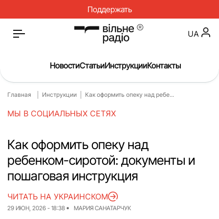
Поддержать
UA
Новости
Статьи
Инструкции
Контакты
Главная
Инструкции
Как оформить опеку над ребе...
Главная
Новости
МЫ В СОЦИАЛЬНЫХ СЕТЯХ
Статьи
Медицина
О нас
Инструкции
Как оформить опеку над
ребенком-сиротой: документы и
Спорт
Интервью
пошаговая инструкция
Досье
Репортаж
ЧИТАТЬ НА УКРАИНСКОМ
Блог
Проекты
29 ИЮН, 2026 - 18:38
МАРИЯ САНАТАРЧУК
Спецпроекты
Архив проектов