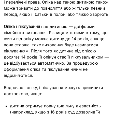
і перелічені права. Опіка над такою дитиною також
може тривати до повноліття або ж тільки певний
період, якщо її батьки в полоні або тяжко хворіють.
Опіка
і
піклування
над дитиною — дві форми
сімейного виховання. Різниця між ними в тому, що
взяти під опіку можна дитину до 14 років, а якщо
вона старша, таке виховання буде називатися
піклуванням. Після того як дитина під опікою
досягає 14 років, її опікун стає її піклувальником —
це відбувається автоматично. За процедурою
оформлення опіка та піклування нічим не
відрізняються.
Водночас і опіку, і піклування можуть припинити
достроково, якщо:
дитина отримує повну цивільну дієздатність
(наприклад, якщо з 16 років суд дозволив їй