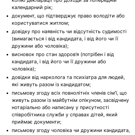
копію декларації про доходи за попередній
календарний рік;
документ, що підтверджує право володіти або
користуватися житлом;
довідку про наявність чи відсутність судимості
(вимагається і від кандидата, і від його чи її
дружини або чоловіка);
висновок про стан здоров’я (потрібен і від
кандидата, і від його чи її дружини або
чоловіка);
довідки від нарколога та психіатра для людей,
які живуть разом із кандидатом;
письмову згоду всіх повнолітніх членів сім’ї, що
живуть разом із майбутнім опікуном, засвідчену
нотаріально або написану у присутності
співробітника служби у справах дітей, який
приймає документи;
письмову згоду чоловіка чи дружини кандидата,