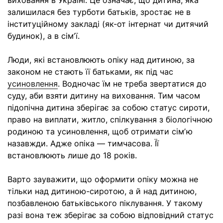
виховання в Україні. Це означає, що дитина, яка
залишилася без турботи батьків, зростає не в
інституційному закладі (як-от інтернат чи дитячий
будинок), а в сімʼї.
Люди, які встановлюють опіку над дитиною, за
законом не стають її батьками, як під час
усиновлення
. Водночас їм не треба звертатися до
суду, аби взяти дитину на виховання. Тим часом
підопічна дитина зберігає за собою статус сироти,
право на виплати, житло, спілкування з біологічною
родиною та усиновлення, щоб отримати сімʼю
назавжди. Адже опіка — тимчасова. Її
встановлюють лише до 18 років.
Варто зауважити, що оформити опіку можна не
тільки над дитиною-сиротою, а й над дитиною,
позбавленою батьківського піклування. У такому
разі вона теж зберігає за собою відповідний статус