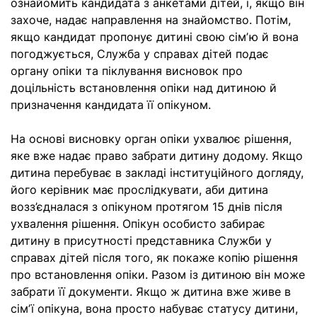
ознайомить кандидата з анкетами дітей, і, якщо він
захоче, надає направлення на знайомство. Потім,
якщо кандидат пропонує дитині свою сімʼю й вона
погоджується, Служба у справах дітей подає
органу опіки та піклування висновок про
доцільність встановлення опіки над дитиною й
призначення кандидата її опікуном.
На основі висновку орган опіки ухвалює рішення,
яке вже надає право забрати дитину додому. Якщо
дитина перебуває в закладі інституційного догляду,
його керівник має прослідкувати, аби дитина
возз’єдналася з опікуном протягом 15 днів після
ухвалення рішення. Опікун особисто забирає
дитину в присутності представника Служби у
справах дітей після того, як покаже копію рішення
про встановлення опіки. Разом із дитиною він може
забрати її документи. Якщо ж дитина вже живе в
сімʼї опікуна, вона просто набуває статусу дитини,