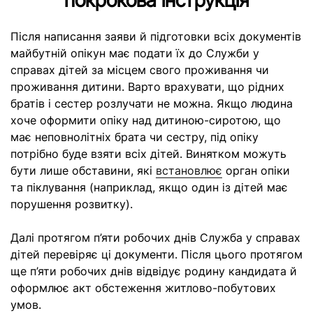
покрокова інструкція
Після написання заяви й підготовки всіх документів
майбутній опікун має подати їх до Служби у
справах дітей за місцем свого проживання чи
проживання дитини. Варто врахувати, що рідних
братів і сестер розлучати не можна. Якщо людина
хоче оформити опіку над дитиною-сиротою, що
має неповнолітніх брата чи сестру, під опіку
потрібно буде взяти всіх дітей. Винятком можуть
бути лише обставини, які
встановлює
орган опіки
та піклування (наприклад, якщо один із дітей має
порушення розвитку).
Далі протягом п’яти робочих днів Служба у справах
дітей перевіряє ці документи. Після цього протягом
ще п’яти робочих днів відвідує родину кандидата й
оформлює акт обстеження житлово-побутових
умов.