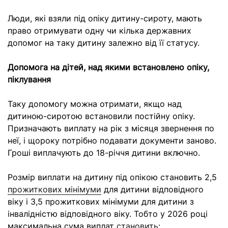
Люди, які взяли під опіку дитину-сироту, мають
право отримувати одну чи кілька державних
допомог на таку дитину залежно від її статусу.
Допомога на дітей, над якими встановлено опіку,
піклування
Таку допомогу можна отримати, якщо над
дитиною-сиротою встановили постійну опіку.
Призначають виплату на рік з місяця звернення по
неї, і щороку потрібно подавати документи заново.
Гроші виплачують до 18-річчя дитини включно.
Розмір виплати на дитину під опікою становить 2,5
прожиткових мінімуми
для дитини відповідного
віку і 3,5 прожиткових мінімуми для дитини з
інвалідністю відповідного віку. Тобто у 2026 році
максимальна сума виплат
становить
: