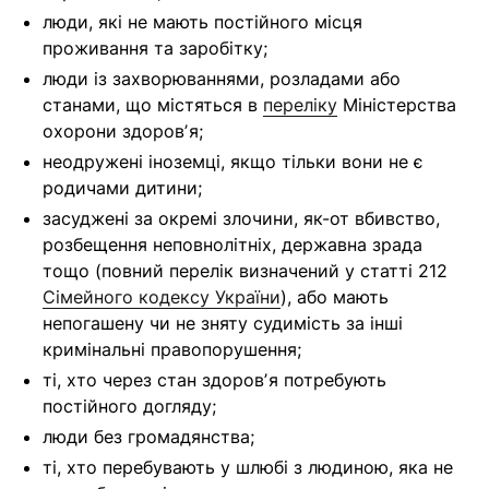
люди, які не мають постійного місця
проживання та заробітку;
люди із захворюваннями, розладами або
станами, що містяться в
переліку
Міністерства
охорони здоровʼя;
неодружені іноземці, якщо тільки вони не є
родичами дитини;
засуджені за окремі злочини, як-от вбивство,
розбещення неповнолітніх, державна зрада
тощо (повний перелік визначений у статті 212
Сімейного кодексу України
), або мають
непогашену чи не зняту судимість за інші
кримінальні правопорушення;
ті, хто через стан здоровʼя п
отребують
постійного догляду;
люди
без громадянства;
ті, хто
перебувають у шлюбі з людиною, яка не