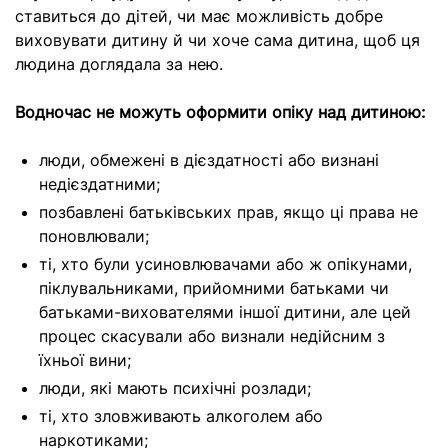
ставиться до дітей, чи має можливість добре
виховувати дитину й чи хоче сама дитина, щоб ця
людина доглядала за нею.
Водночас не можуть оформити опіку над дитиною:
люди, обмежені в дієздатності або визнані
недієздатними;
позбавлені батьківських прав, якщо ці права не
поновлювали;
ті, хто були усиновлювачами або ж опікунами,
піклувальниками, прийомними батьками чи
батьками-вихователями іншої дитини, але цей
процес скасували або визнали недійсним з
їхньої вини;
люди, які мають психічні розлади;
ті, хто
зловживають алкоголем або
наркотиками;