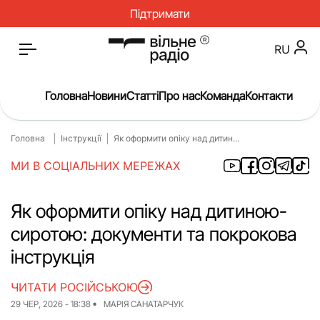
Підтримати
RU
Головна
Новини
Статті
Про нас
Команда
Контакти
Головна
Інструкції
Як оформити опіку над дитин...
Головна
Новини
МИ В СОЦІАЛЬНИХ МЕРЕЖАХ
Статті
Окупація
Про нас
Війна
Як оформити опіку над дитиною-
сиротою: документи та покрокова
Гроші
Освіта
інструкція
Інструкції
Медицина
ЧИТАТИ РОСІЙСЬКОЮ
ЖКГ
Історія
29 ЧЕР, 2026 - 18:38
МАРІЯ САНАТАРЧУК
Культура
Інтерв’ю