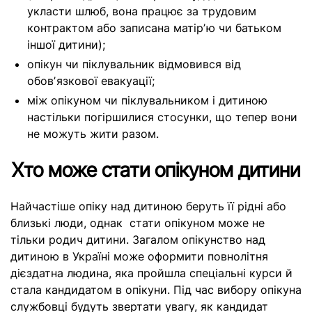
укласти шлюб, вона працює за трудовим
контрактом або записана матірʼю чи батьком
іншої дитини);
опікун чи піклувальник відмовився від
обовʼязкової евакуації;
між опікуном чи піклувальником і дитиною
настільки погіршилися стосунки, що тепер вони
не можуть жити разом.
Хто може стати опікуном дитини
Найчастіше опіку над дитиною беруть її рідні або
близькі люди, однак стати опікуном може не
тільки родич дитини. Загалом опікунство над
дитиною в Україні може оформити повнолітня
дієздатна людина, яка пройшла спеціальні курси й
стала кандидатом в опікуни. Під час вибору опікуна
службовці будуть звертати увагу, як кандидат