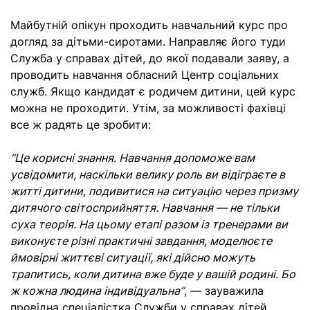
Майбутній опікун проходить навчальний курс про
догляд за дітьми-сиротами. Направляє його туди
Служба у справах дітей, до якої подавали заяву, а
проводить навчання обласний Центр соціальних
служб. Якщо кандидат є родичем дитини, цей курс
можна не проходити. Утім, за можливості фахівці
все ж радять це зробити:
“Це корисні знання. Навчання допоможе вам
усвідомити, наскільки велику роль ви відіграєте в
житті дитини, подивитися на ситуацію через призму
дитячого світосприйняття. Навчання — не тільки
суха теорія. На цьому етапі разом із тренерами ви
виконуєте різні практичні завдання, моделюєте
ймовірні життєві ситуації, які дійсно можуть
трапитись, коли дитина вже буде у вашій родині. Бо
ж кожна людина індивідуальна”
, — зауважила
провідна спеціалістка Служби у справах дітей