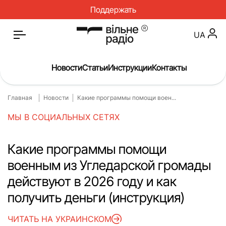
Поддержать
UA
Новости
Статьи
Инструкции
Контакты
Главная
Новости
Какие программы помощи воен...
Главная
Новости
МЫ В СОЦИАЛЬНЫХ СЕТЯХ
Статьи
Медицина
О нас
Инструкции
Какие программы помощи
военным из Угледарской громады
Спорт
Интервью
действуют в 2026 году и как
Досье
Репортаж
получить деньги (инструкция)
Блог
Проекты
ЧИТАТЬ НА УКРАИНСКОМ
Спецпроекты
Архив проектов