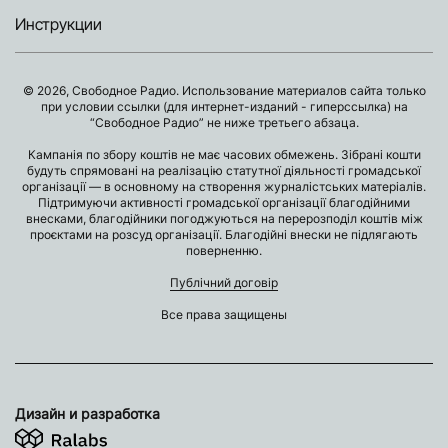
Инструкции
© 2026, Свободное Радио. Использование материалов сайта только
при условии ссылки (для интернет-изданий - гиперссылка) на
“Свободное Радио” не ниже третьего абзаца.
Кампанія по збору коштів не має часових обмежень. Зібрані кошти
будуть спрямовані на реалізацію статутної діяльності громадської
організації — в основному на створення журналістських матеріалів.
Підтримуючи активності громадської організації благодійними
внесками, благодійники погоджуються на перерозподіл коштів між
проєктами на розсуд організації. Благодійні внески не підлягають
поверненню.
Публічний договір
Все права защищены
Дизайн и разработка