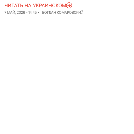
ЧИТАТЬ НА УКРАИНСКОМ
Команда
Авторы
7 МАЙ, 2026 - 14:45
БОГДАН КОМАРОВСКИЙ
Редакционная
политика