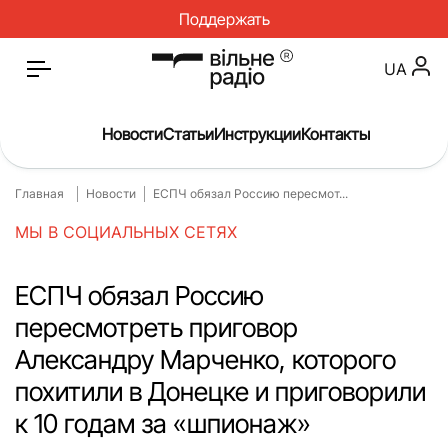
Поддержать
UA
Новости
Статьи
Инструкции
Контакты
Главная
Новости
ЕСПЧ обязал Россию пересмот...
Главная
Новости
МЫ В СОЦИАЛЬНЫХ СЕТЯХ
Статьи
Медицина
О нас
Инструкции
ЕСПЧ обязал Россию
пересмотреть приговор
Спорт
Интервью
Александру Марченко, которого
Досье
Репортаж
похитили в Донецке и приговорили
Блог
Проекты
к 10 годам за «шпионаж»
Спецпроекты
Архив проектов