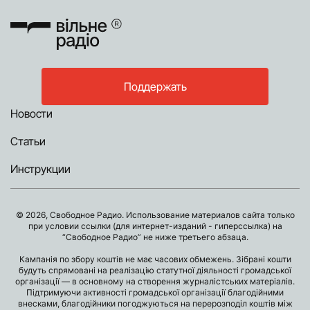
Поддержать
Новости
Статьи
Инструкции
© 2026, Свободное Радио. Использование материалов сайта только
при условии ссылки (для интернет-изданий - гиперссылка) на
“Свободное Радио” не ниже третьего абзаца.
Кампанія по збору коштів не має часових обмежень. Зібрані кошти
будуть спрямовані на реалізацію статутної діяльності громадської
організації — в основному на створення журналістських матеріалів.
Підтримуючи активності громадської організації благодійними
внесками, благодійники погоджуються на перерозподіл коштів між