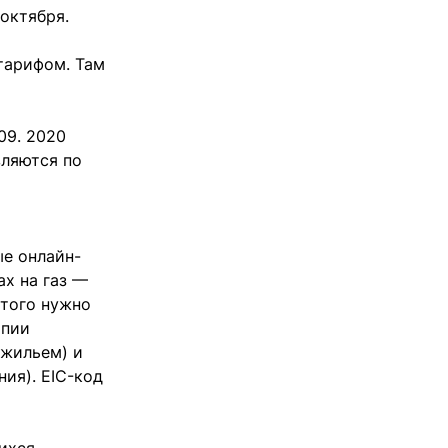
 октября.
 тарифом. Там
09. 2020
вляются по
ые онлайн-
ах на газ —
этого нужно
опии
 жильем) и
ия). EIC-код