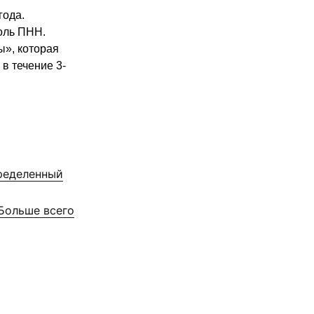
года.
оль ПНН.
», которая
в течение 3-
пределенный
Больше всего