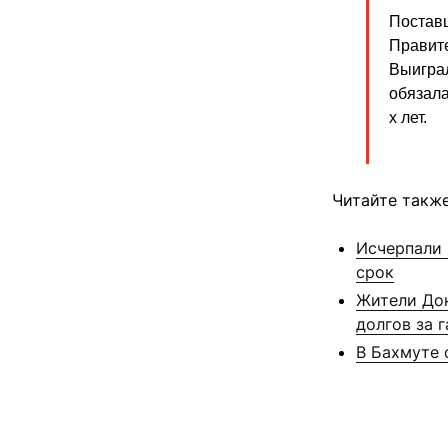
Поставщ
Правите
Выигра
обязала
х лет.
Читайте также
Исчерпали 
срок
Жители Дон
долгов за г
В Бахмуте 