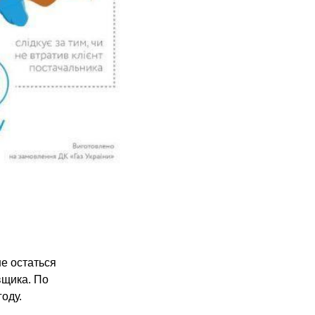
е остаться
вщика. По
оду.