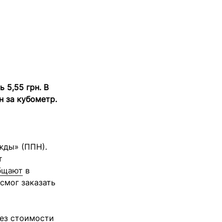
 5,55 грн. В
н за кубометр.
жды» (ППН).
т
бщают
в
смог заказать
без стоимости