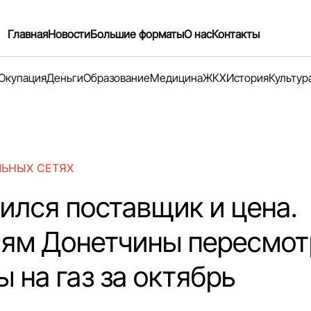
Главная
Новости
Большие форматы
О нас
Контакты
Окупация
Деньги
Образование
Медицина
ЖКХ
История
Культур
ЛЬНЫХ СЕТЯХ
ился поставщик и цена.
ям Донетчины пересмот
 на газ за октябрь