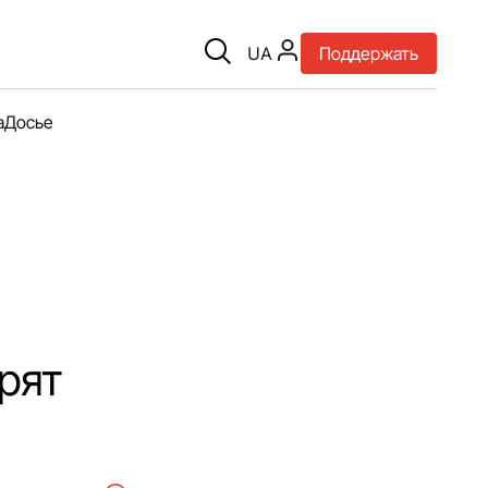
UA
Поддержать
а
Досье
рят