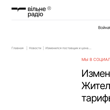
Война
Главная
Новости
Изменился поставщик и цена....
МЫ В СОЦИА
Измен
Жител
тарифы