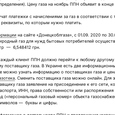
пределения). Цену газа на ноябрь ППН объявит в конце
чат платежки с начислениями за газ в соответствии с
 реквизиты, по которым нужно платить.
ормации
на сайте «Донецкоблгаза», с 01.09. 2020 по 30.
риродный газ для нужд бытовых потребителей осущест
тр — 6,548412 грн.
 каждый клиент ППН должно перейти к любому другому
у поставщику газа. В Украине есть две информационн
е можно узнать информацию о поставщиках газа и цен
азотека
. Сменить поставщика газа можно онлайн. Для 
авщику газа заявление на присоединение к его сети, к
аспорта, ИНН, права собственности или распоряжения
од («персональный газовый номер» объекта газоснабжен
символов — буквы и цифры.