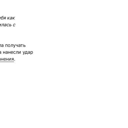
бя как
илась с
ла получать
а нанесли удар
анения
.