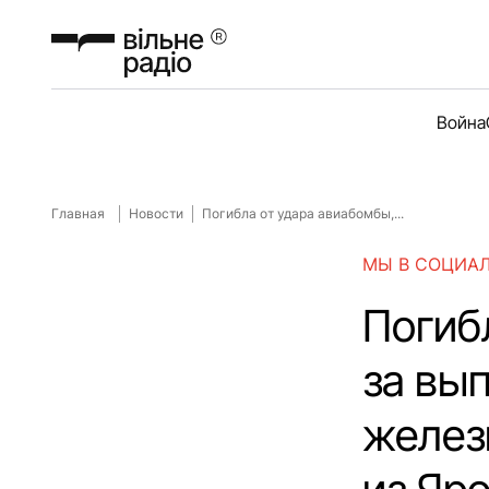
Война
Главная
Новости
Погибла от удара авиабомбы,...
МЫ В СОЦИА
Погиб
за вы
желез