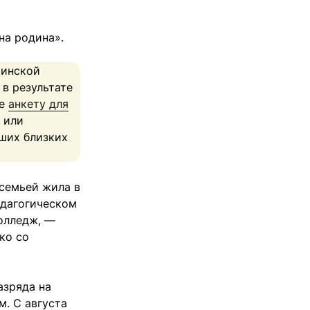
на родина».
аинской
 в результате
те
анкету для
или
аших близких
 семьей жила в
едагогическом
олледж, —
ко со
азряда на
. С августа