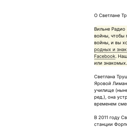
О Светлане Т
Вильне Радио
войны, чтобы 
войны, и вы х
родных и зна
Facebook
. На
или знакомых.
Светлана Труш
Яровой Лиман
училище (нын
ред.), она ус
временем сме
В 2011 году С
станции Форп