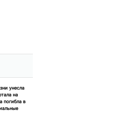
зни унесла
отала на
 погибла в
циальные