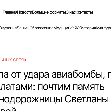
Главная
Новости
Большие форматы
О нас
Контакты
Окупация
Деньги
Образование
Медицина
ЖКХ
История
Культур
ЛЬНЫХ СЕТЯХ
ла от удара авиабомбы, 
платами: почтим память
нодорожницы Светланы