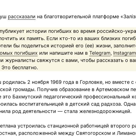
руш
рассказали
на благотворительной платформе «Заліз
 публикует истории погибших во время российско-укр
почтить их память. Если кто-то из ваших близких погиб
отели бы поделиться историей его (ее) жизни, заполни
комых погибших
или напишите нам в
Telegram
,
Instagram
ши журналисты свяжутся с вами, чтобы рассказать о в
 Это бесплатно.
 родилась 2 ноября 1969 года в Горловке, но вместе с
ской громады. Получив образование в Артемовском п
е это Бахмутский педагогический профессиональный к
троилась воспитательницей в детский сад радхоза. Одна
нила род деятельности — стала железнодорожницей.
ветлана устроилась станционной работницей второго р
остная, расположенной между Святогорском и Лиманом