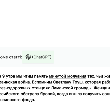
юме статті:
(ChatGPT)
в 9 утра мы чтим память
минутой молчания
тех, чьи жи
аинская война. Вспомним Светлану Труш, которая раб
лезнодорожных станциях Лиманской громады. Женщина
ссийского обстрела Яровой, когда вышла получить со
нсионного фонда.