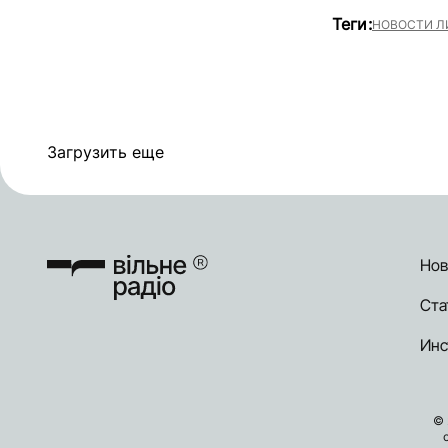
Теги:
НОВОСТИ Л
Загрузить еще
Нов
Ста
Инс
© 