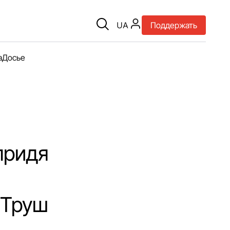
UA
Поддержать
а
Досье
придя
 Труш