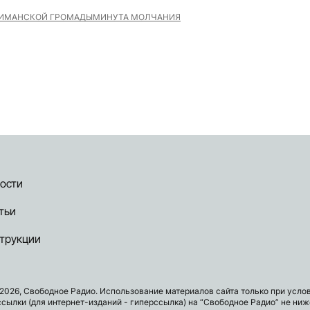
ИМАНСКОЙ ГРОМАДЫ
МИНУТА МОЛЧАНИЯ
ости
тьи
трукции
2026, Свободное Радио. Использование материалов сайта только при усло
ссылки (для интернет-изданий - гиперссылка) на “Свободное Радио” не ниж