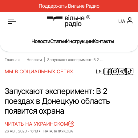
Поддержать Вильне Радио
UA
Новости
Статьи
Инструкции
Контакты
Главная
Новости
Запускают эксперимент: В 2 ...
Главная
Новости
МЫ В СОЦИАЛЬНЫХ СЕТЯХ
Статьи
Медицина
О нас
Инструкции
Запускают эксперимент: В 2
поездах в Донецкую область
Спорт
Интервью
появится охрана
Досье
Репортаж
ЧИТАТЬ НА УКРАИНСКОМ
Блог
Проекты
26 АВГ, 2020 - 16:18
НАТАЛЯ ЖУКОВА
Спецпроекты
Архив проектов