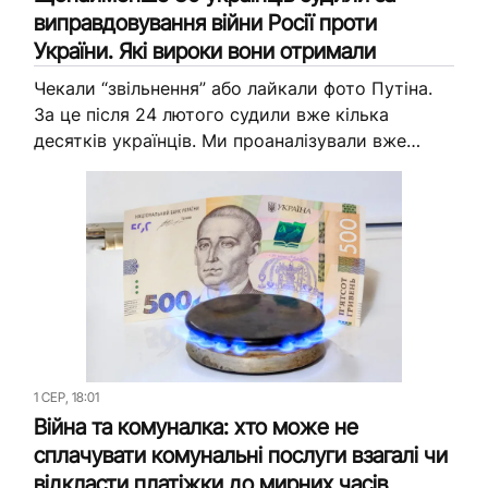
виправдовування війни Росії проти
України. Які вироки вони отримали
Чекали “звільнення” або лайкали фото Путіна.
За це після 24 лютого судили вже кілька
десятків українців. Ми проаналізували вже
завершені справи та пошукали: чи покарали
хоч когось за подібне реальним...
1 СЕР, 18:01
Війна та комуналка: хто може не
сплачувати комунальні послуги взагалі чи
відкласти платіжки до мирних часів