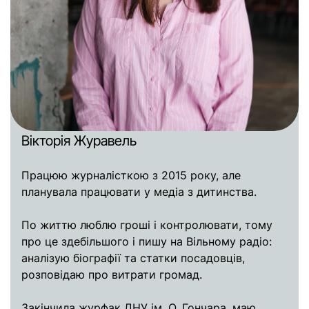
Досьє
Репортажі
Блог
Проєкти
Команда
Реклама
Редакційна політика
Вікторія Журавель
Працюю журналісткою з 2015 року, але
планувала працювати у медіа з дитинства.
По життю люблю гроші і контролювати, тому
про це здебільшого і пишу на Вільному радіо:
аналізую біографії та статки посадовців,
розповідаю про витрати громад.
Закінчила журфак ДНУ ім. О. Гончара, маю