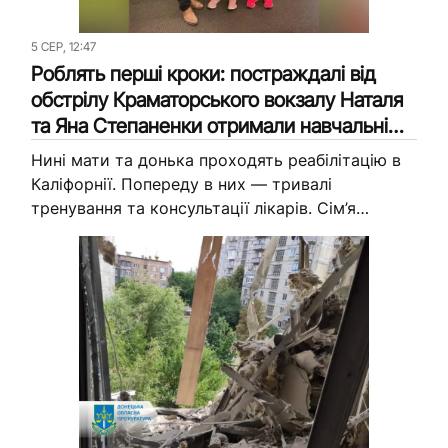
5 СЕР, 12:47
Роблять перші кроки: постраждалі від
обстрілу Краматорського вокзалу Наталя
та Яна Степаненки отримали навчальні
протези
Нині мати та донька проходять реабілітацію в
Каліфорнії. Попереду в них — тривалі
тренування та консультації лікарів. Сім’я
житиме в Америці близько року. За цей час
вони мають повноцінно стати...