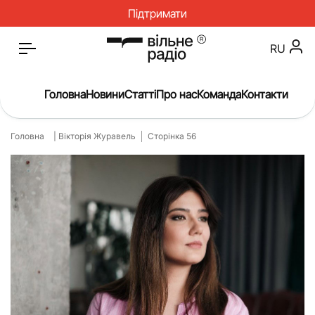
Підтримати
RU
Головна
Новини
Статті
Про нас
Команда
Контакти
Головна
| Вікторія Журавель
Сторінка 56
Головна
Новини
Статті
Окупація
Про нас
Війна
Гроші
Освіта
Інструкції
Медицина
ЖКГ
Історія
Культура
Інтерв’ю