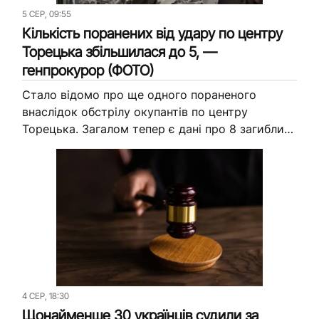
5 СЕР, 09:55
Кількість поранених від удару по центру
Торецька збільшилася до 5, —
генпрокурор (ФОТО)
Стало відомо про ще одного пораненого
внаслідок обстрілу окупантів по центру
Торецька. Загалом тепер є дані про 8 загиблих
та 5 поранених, серед яких є троє дітей. Про
це повідомляє...
4 СЕР, 18:30
Щонайменше 30 українців судили за