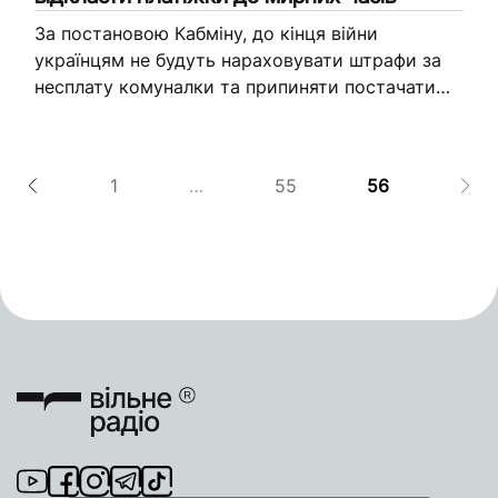
За постановою Кабміну, до кінця війни
українцям не будуть нараховувати штрафи за
несплату комуналки та припиняти постачати
послуги у разі боргів. Ті, хто втратив житло,
воюють або були вимушені евакуюватися...
1
…
55
56