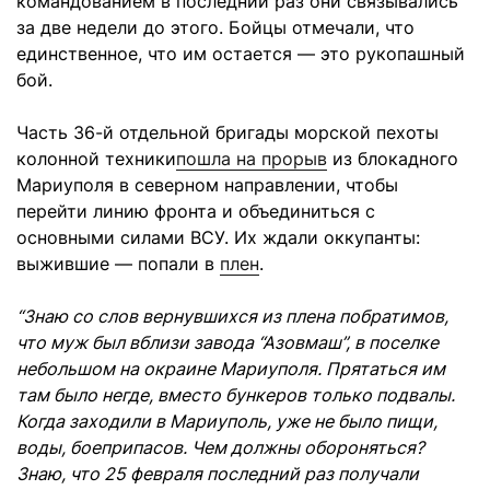
командованием в последний раз они связывались
за две недели до этого. Бойцы отмечали, что
единственное, что им остается — это рукопашный
бой.
Часть 36-й отдельной бригады морской пехоты
колонной техники
пошла на прорыв
из блокадного
Мариуполя в северном направлении, чтобы
перейти линию фронта и объединиться с
основными силами ВСУ. Их ждали оккупанты:
выжившие — попали в
плен
.
“Знаю со слов вернувшихся из плена побратимов,
что муж был вблизи завода “Азовмаш”, в поселке
небольшом на окраине Мариуполя. Прятаться им
там было негде, вместо бункеров только подвалы.
Когда заходили в Мариуполь, уже не было пищи,
воды, боеприпасов. Чем должны обороняться?
Знаю, что 25 февраля последний раз получали