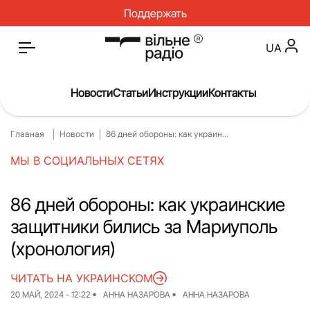
Поддержать
UA
Новости
Статьи
Инструкции
Контакты
Главная
Новости
86 дней обороны: как украин...
Главная
Новости
МЫ В СОЦИАЛЬНЫХ СЕТЯХ
Статьи
Медицина
О нас
Инструкци
86 дней обороны: как украинские
защитники бились за Мариуполь
Спорт
Интервью
(хронология)
Досье
Репортаж
ЧИТАТЬ НА УКРАИНСКОМ
Блог
Проекты
20 МАЙ, 2024 - 12:22
АННА НАЗАРОВА
АННА НАЗАРОВА
Спецпроекты
Архив прое