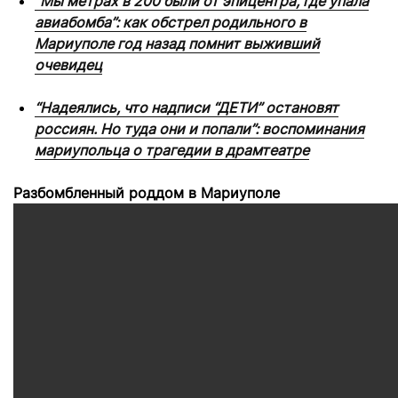
“Мы метрах в 200 были от эпицентра, где упала
авиабомба”: как обстрел родильного в
Мариуполе год назад помнит выживший
очевидец
“Надеялись, что надписи “ДЕТИ” остановят
россиян. Но туда они и попали”: воспоминания
мариупольца о трагедии в драмтеатре
Разбомбленный роддом в Мариуполе