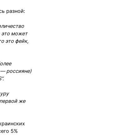
сь разной:
оличество
, это может
о это фейк,
более
 — россияне)
”.
туру
 первой же
краинских
сего 5%