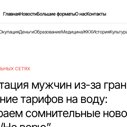
Главная
Новости
Большие форматы
О нас
Контакты
Окупация
Деньги
Образование
Медицина
ЖКХ
История
Культур
ЛЬНЫХ СЕТЯХ
тация мужчин из-за гра
ние тарифов на воду:
раем сомнительные ново