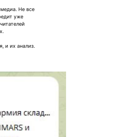
медиа. Не все
редит уже
 читателей
х.
, и их анализ.