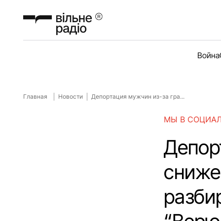
Война
Главная
Новости
Депортация мужчин из-за гра...
МЫ В СОЦИА
Депор
сниже
разби