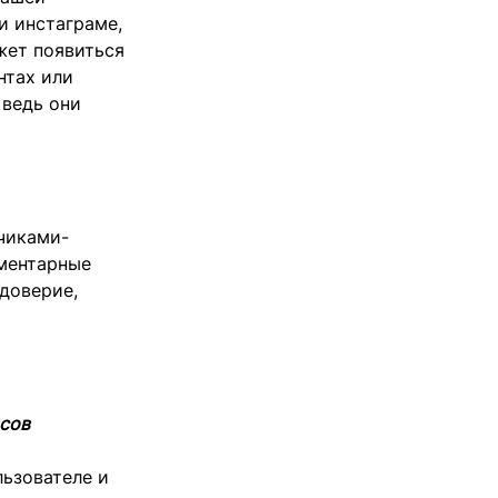
и инстаграме,
жет появиться
нтах или
 ведь они
йчиками-
ментарные
доверие,
сов
ьзователе и