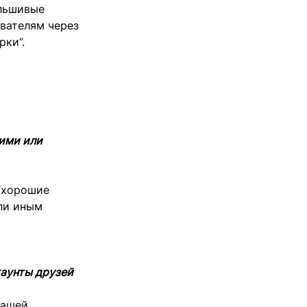
альшивые
вателям через
рки”.
кими или
 “хорошие
ли иным
каунты друзей
вашей