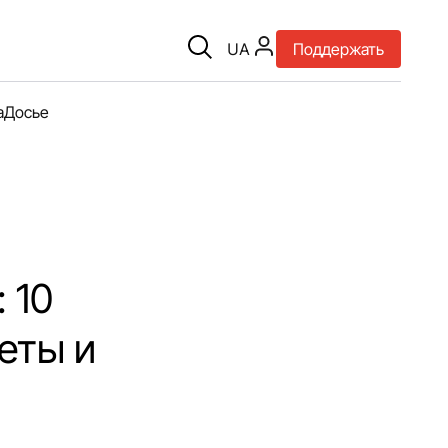
UA
Поддержать
а
Досье
 10
еты и