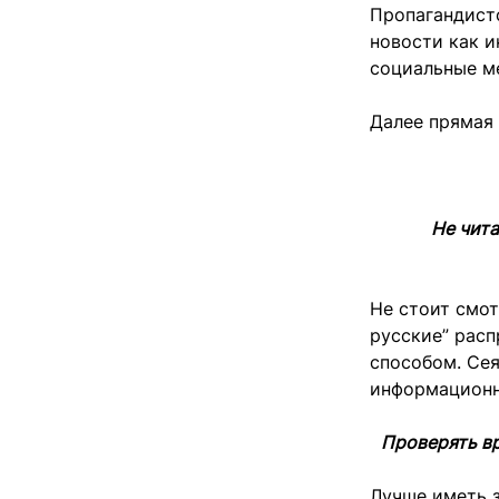
Пропагандист
новости как 
социальные ме
Далее прямая 
Не чита
Не стоит смот
русские” рас
способом. Сея
информационн
Проверять вр
Лучше иметь з