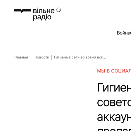
Война
Главная
Новости
Гигиена в сети во время вой...
МЫ В СОЦИА
Гигиен
совет
аккау