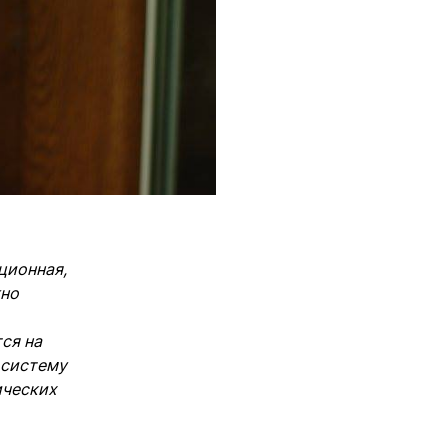
ционная,
жно
ся на
 систему
ических