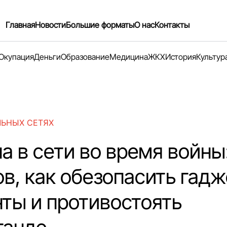
Главная
Новости
Большие форматы
О нас
Контакты
Окупация
Деньги
Образование
Медицина
ЖКХ
История
Культур
ЛЬНЫХ СЕТЯХ
а в сети во время войны:
ов, как обезопасить гадж
нты и противостоять