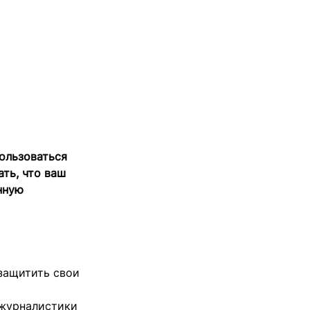
Пользоваться
ать, что ваш
нную
 защитить свои
 журналистики