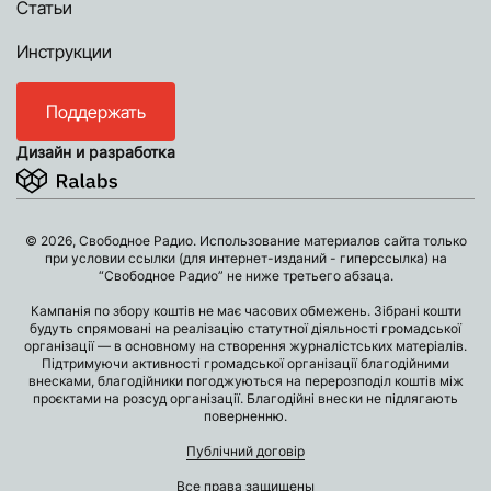
Статьи
Инструкции
Поддержать
Дизайн и разработка
© 2026, Свободное Радио. Использование материалов сайта только
при условии ссылки (для интернет-изданий - гиперссылка) на
“Свободное Радио” не ниже третьего абзаца.
Кампанія по збору коштів не має часових обмежень. Зібрані кошти
будуть спрямовані на реалізацію статутної діяльності громадської
організації — в основному на створення журналістських матеріалів.
Підтримуючи активності громадської організації благодійними
внесками, благодійники погоджуються на перерозподіл коштів між
проєктами на розсуд організації. Благодійні внески не підлягають
поверненню.
Публічний договір
Все права защищены