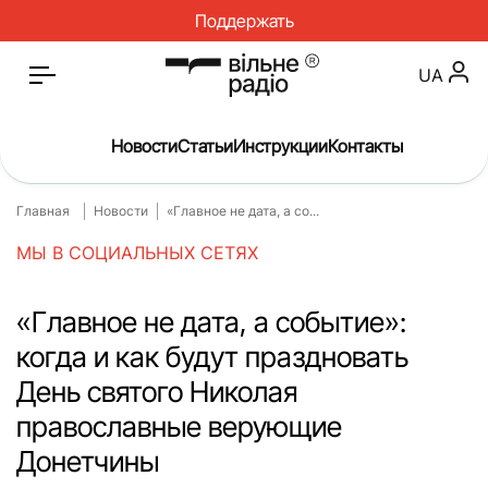
Поддержать
UA
Новости
Статьи
Инструкции
Контакты
Главная
Новости
«Главное не дата, а со...
Главная
Новости
МЫ В СОЦИАЛЬНЫХ СЕТЯХ
Статьи
Медицина
О нас
Инструкции
«Главное не дата, а событие»:
когда и как будут праздновать
Спорт
Интервью
День святого Николая
Досье
Репортаж
православные верующие
Блог
Проекты
Донетчины
Спецпроекты
Архив проектов