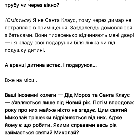
трубу чи через вікно?
(Сміється)
Я не Санта Клаус, тому через димар не
потрапляю в приміщення. Заздалегідь домовляюся
з батьками. Вони тихесенько відчиняють мені двері
— і я кладу свої подарунки біля ліжка чи під
подушку дитині.
А вранці дитина встає. І подарунок…
Вже на місці.
Ваші іноземні колеги — Дід Мороз та Санта Клаус
— з’являються лише під Новий рік. Потім впродовж
року про них майже ніхто не згадує. Цим святий
Миколай трішечки відрізняється від них. Адже
йому є що робити. Якими справами весь рік
займається святий Миколай?