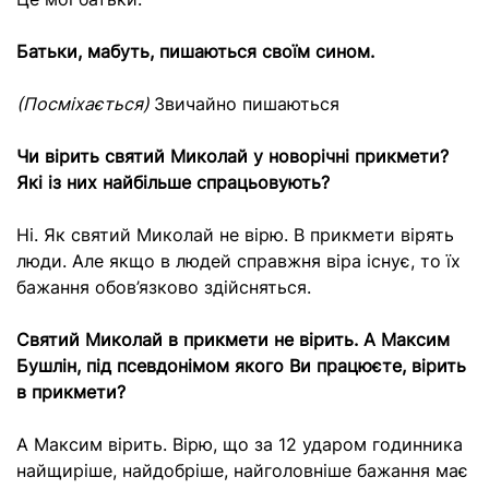
Батьки, мабуть, пишаються своїм сином.
(Посміхається)
Звичайно пишаються
Чи вірить святий Миколай у новорічні прикмети?
Які із них найбільше спрацьовують?
Ні. Як святий Миколай не вірю. В прикмети вірять
люди. Але якщо в людей справжня віра існує, то їх
бажання обов’язково здійсняться.
Святий Миколай в прикмети не вірить. А Максим
Бушлін, під псевдонімом якого Ви працюєте, вірить
в прикмети?
А Максим вірить. Вірю, що за 12 ударом годинника
найщиріше, найдобріше, найголовніше бажання має