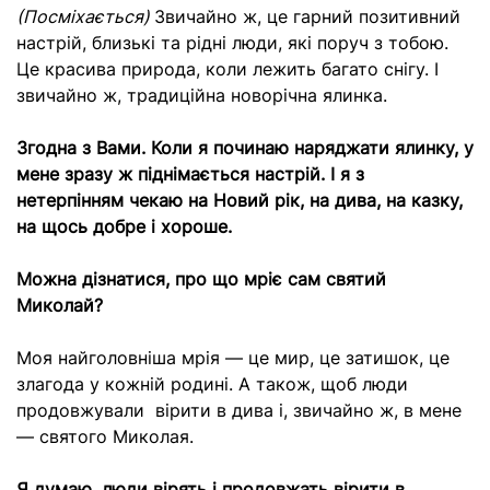
(Посміхається)
Звичайно ж, це гарний позитивний
настрій, близькі та рідні люди, які поруч з тобою.
Це красива природа, коли лежить багато снігу. І
звичайно ж, традиційна новорічна ялинка.
Згодна з Вами. Коли я починаю наряджати ялинку, у
мене зразу ж піднімається настрій. І я з
нетерпінням чекаю на Новий рік, на дива, на казку,
на щось добре і хороше.
Можна дізнатися, про що мріє сам святий
Миколай?
Моя найголовніша мрія — це мир, це затишок, це
злагода у кожній родині. А також, щоб люди
продовжували вірити в дива і, звичайно ж, в мене
— святого Миколая.
Я думаю, люди вірять і продовжать вірити в