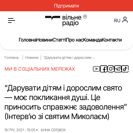
Підтримати
RU
Головна
Новини
Статті
Про нас
Команда
Контакти
Головна
Новини
“Дарувати дітям і дорослим ...
Головна
Новини
МИ В СОЦІАЛЬНИХ МЕРЕЖАХ
Статті
Окупація
Про нас
Війна
“Дарувати дітям і дорослим свято
— моє покликання душі. Це
Гроші
Освіта
приносить справжнє задоволення”
Інструкції
Медицина
(Інтерв’ю зі святим Миколаєм)
ЖКГ
Історія
19 ГРУ, 2021 - 15:05
АННА СЕРДЮК
Культура
Інтерв’ю