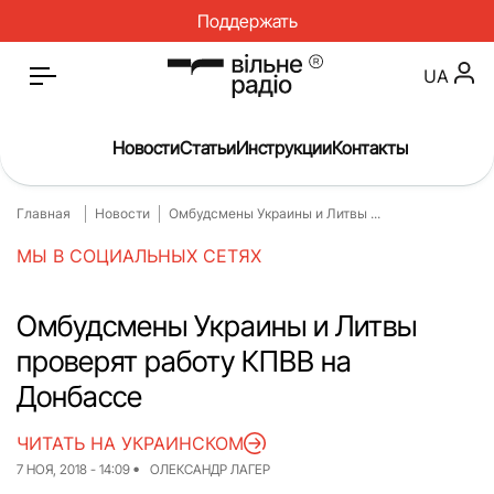
Поддержать
UA
Новости
Статьи
Инструкции
Контакты
Главная
Новости
Омбудсмены Украины и Литвы ...
Главная
Новости
МЫ В СОЦИАЛЬНЫХ СЕТЯХ
Статьи
Медицина
О нас
Инструкции
Омбудсмены Украины и Литвы
проверят работу КПВВ на
Спорт
Интервью
Донбассе
Досье
Репортаж
ЧИТАТЬ НА УКРАИНСКОМ
Блог
Проекты
7 НОЯ, 2018 - 14:09
ОЛЕКСАНДР ЛАГЕР
Спецпроекты
Архив проектов