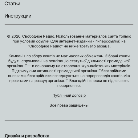
Статьи
Инструкции
© 2026, Свободное Радио. Использование материалов сайта только
при условии ссылки (для интернет-изданий - гиперссылка) на
“Свободное Радио” не ниже третьего абзаца.
Кампанія по збору коштів не має часових обмежень. Зібрані кошти
будуть спрямовані на реалізацію статутної діяльності громадської
організації — в основному на створення журналістських матеріалів.
Підтримуючи активності громадської організації благодійними
внесками, благодійники погоджуються на перерозподіл коштів між
проєктами на розсуд організації. Благодійні внески не підлягають
поверненню.
Публічний договір
Все права защищены
Дизайн и разработка