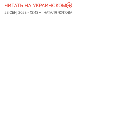
ЧИТАТЬ НА УКРАИНСКОМ
Команда
Авторы
23 СЕН, 2023 - 13:43
НАТАЛЯ ЖУКОВА
Редакционная
политика