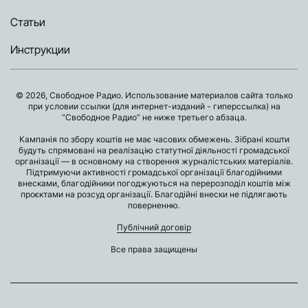
Статьи
Инструкции
© 2026, Свободное Радио. Использование материалов сайта только
при условии ссылки (для интернет-изданий - гиперссылка) на
“Свободное Радио” не ниже третьего абзаца.
Кампанія по збору коштів не має часових обмежень. Зібрані кошти
будуть спрямовані на реалізацію статутної діяльності громадської
організації — в основному на створення журналістських матеріалів.
Підтримуючи активності громадської організації благодійними
внесками, благодійники погоджуються на перерозподіл коштів між
проєктами на розсуд організації. Благодійні внески не підлягають
поверненню.
Публічний договір
Все права защищены