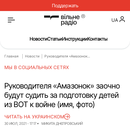
Поддержать
UA
Новости
Статьи
Инструкции
Контакты
Главная
Новости
Руководителя «Амазонок...
Главная
Новости
МЫ В СОЦИАЛЬНЫХ СЕТЯХ
Статьи
Медицина
О нас
Инструкции
Руководителя «Амазонок» заочно
будут судить за подготовку детей
Спорт
Интервью
из ВОТ к войне (имя, фото)
Досье
Репортаж
ЧИТАТЬ НА УКРАИНСКОМ
Блог
Проекты
30 ИЮЛ, 2021 - 17:17
МИКИТА ДНЄПРОВСЬКИЙ
Спецпроекты
Архив проектов