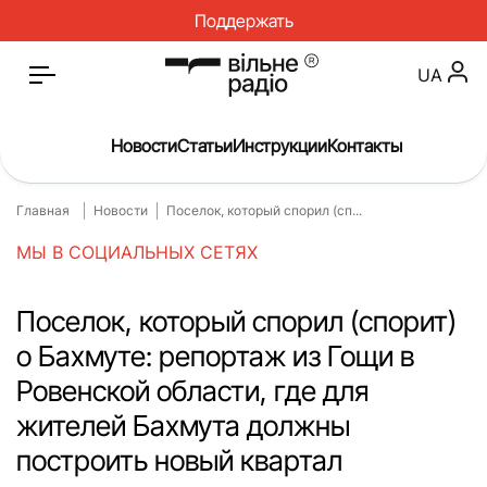
Поддержать
UA
Новости
Статьи
Инструкции
Контакты
Главная
Новости
Поселок, который спорил (сп...
Главная
Новости
МЫ В СОЦИАЛЬНЫХ СЕТЯХ
Статьи
Медицина
О нас
Инструкции
Поселок, который спорил (спорит)
о Бахмуте: репортаж из Гощи в
Спорт
Интервью
Ровенской области, где для
Досье
Репортаж
жителей Бахмута должны
Блог
Проекты
построить новый квартал
Спецпроекты
Архив проектов