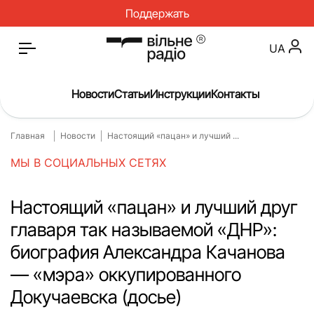
Поддержать
UA
Новости
Статьи
Инструкции
Контакты
Главная
Новости
Настоящий «пацан» и лучший ...
Главная
Новости
МЫ В СОЦИАЛЬНЫХ СЕТЯХ
Статьи
Медицина
О нас
Инструкции
Настоящий «пацан» и лучший друг
главаря так называемой «ДНР»:
Спорт
Интервью
биография Александра Качанова
Досье
Репортаж
— «мэра» оккупированного
Блог
Проекты
Докучаевска (досье)
Спецпроекты
Архив проектов