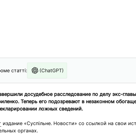
юме статті:
(ChatGPT)
авершили досудебное расследование по делу экс-глав
риленко.
Теперь его подозревают в незаконном обогаще
декларировании ложных сведений.
т
издание «Суспільне. Новости» со ссылкой на свои ис
ельных органах.