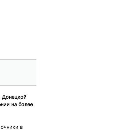
ы Донецкой
нии на более
точники в