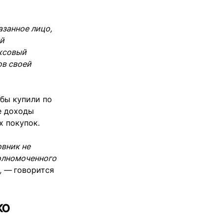
азанное лицо,
ой
юксовый
ов своей
обы купили по
е доходы
х покупок.
овник не
полномоченного
, —
говорится
ко