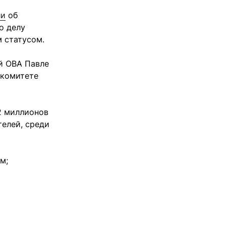
ли
об
о делу
 статусом.
ой ОВА Павле
 комитете
2 миллионов
елей, среди
м;