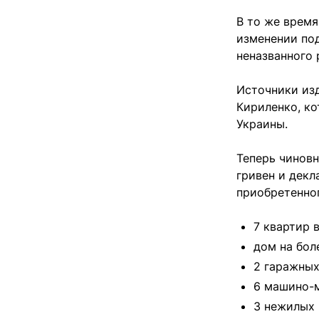
В то же врем
изменении под
неназванного 
Источники изд
Кириленко, к
Украины.
Теперь чиновн
гривен и дек
приобретенно
7 квартир 
дом на бол
2 гаражных
6 машино-м
3 нежилых 