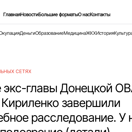
Главная
Новости
Большие форматы
О нас
Контакты
Окупация
Деньги
Образование
Медицина
ЖКХ
История
Культур
ЛЬНЫХ СЕТЯХ
е экс-главы Донецкой О
 Кириленко завершили
ебное расследование. У 