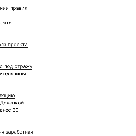
нии правил
крыть
ала проекта
о под стражу
вительницы
лляцию
 Донецкой
внес 30
яя заработная