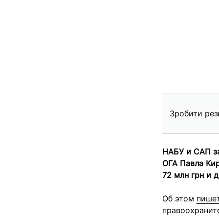
Зробити рез
НАБУ и САП з
ОГА Павла Ки
72 млн грн и 
Об этом
пише
правоохранит