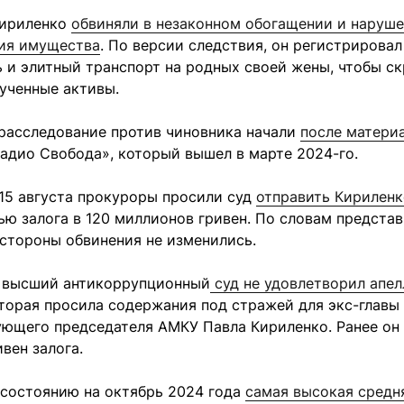
Кириленко
обвиняли в незаконном обогащении и наруше
ия имущества
. По версии следствия, он регистрировал
 и элитный транспорт на родных своей жены, чтобы с
ученные активы.
расследование против чиновника начали
после матери
Радио Свобода», который вышел в марте 2024-го.
15 августа прокуроры просили суд
отправить Кириленк
ю залога в 120 миллионов гривен. По словам предста
стороны обвинения не изменились.
 высший антикоррупционный
суд не удовлетворил апе
оторая просила содержания под стражей для экс-главы
ующего председателя АМКУ Павла Кириленко. Ранее он 
вен залога.
 состоянию на октябрь 2024 года
самая высокая средн