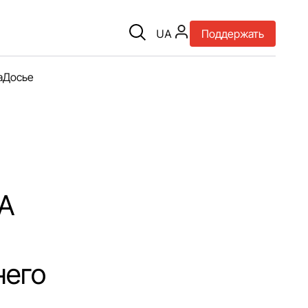
UA
Поддержать
а
Досье
ВА
него