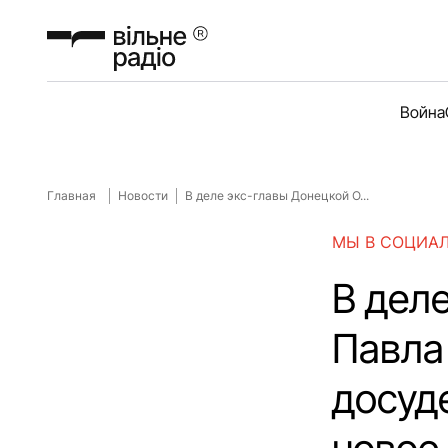
Война
Главная
Новости
В деле экс-главы Донецкой О...
МЫ В СОЦИА
В дел
Павла
досуд