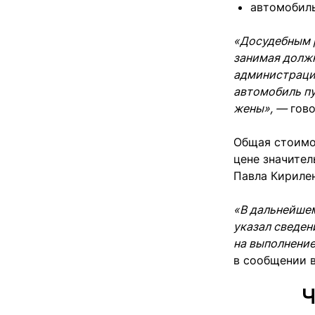
автомобил
«Досудебным р
занимая долж
администраци
автомобиль пу
жены», —
гово
Общая стоимос
цене значител
Павла Кирилен
«В дальнейшем
указал сведен
на выполнение
в сообщении 
Ч