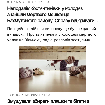
8 ВЕР, 12:50
НАТАЛЯ ЖУКОВА
Неподалік Костянтинівки у колодязі
знайшли мертвого мешканця
Бахмутського району. Справу відкривати
не стали
Поліцейські дійшли висновку: це був нещасний
випадок. Про виявленого у колодязі мертвого
чоловіка Вільному радіо розповів заступник
начальника відділу зв’язків зі ЗМІ ДСНС
Донеччини Віктор Серомах. Рятувальники
дізналися про...
1 ВЕР, 18:01
МАРИНА ЧЕРНОВА
Змушували збирати пляшки та бігати з