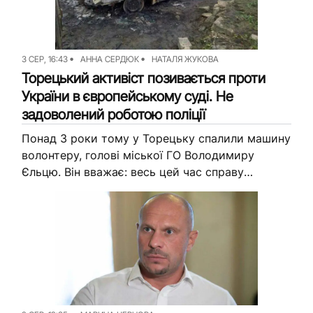
3 СЕР, 16:43
АННА СЕРДЮК
НАТАЛЯ ЖУКОВА
Торецький активіст позивається проти
України в європейському суді. Не
задоволений роботою поліції
Понад 3 роки тому у Торецьку спалили машину
волонтеру, голові міської ГО Володимиру
Єльцю. Він вважає: весь цей час справу
розслідували фіктивно. А отже — порушили
його права. ...