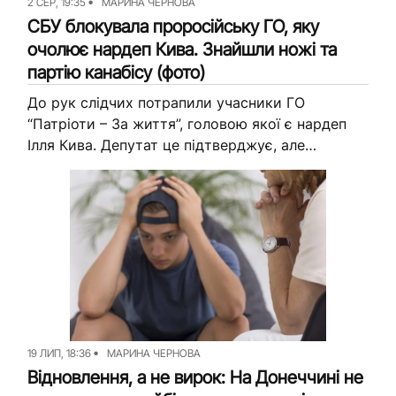
2 СЕР, 19:35
МАРИНА ЧЕРНОВА
СБУ блокувала проросійську ГО, яку
очолює нардеп Кива. Знайшли ножі та
партію канабісу (фото)
До рук слідчих потрапили учасники ГО
“Патріоти – За життя”, головою якої є нардеп
Ілля Кива. Депутат це підтверджує, але
запевняє, що у свідка силою вибивали
показання. Як повідомляють...
19 ЛИП, 18:36
МАРИНА ЧЕРНОВА
Відновлення, а не вирок: На Донеччині не