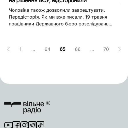
на рішення ВСУ, відсторонили
Чоловіка також дозволили заарештувати.
Передісторія. Як ми вже писали, 19 травня
працівники Державного бюро розслідувань
затримали суддю Донецького окружного
адміністративного суду при отриманні 30
тисячі доларів США. За даними...
1
…
64
65
66
…
70