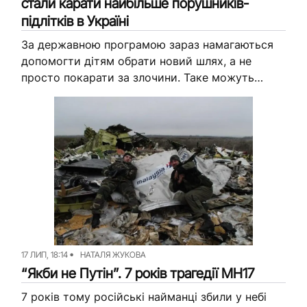
стали карати найбільше порушників-
підлітків в Україні
За державною програмою зараз намагаються
допомогти дітям обрати новий шлях, а не
просто покарати за злочини. Таке можуть
запропонувати лише одиницям з затриманих.
В Україні вже понад 2 роки...
17 ЛИП, 18:14
НАТАЛЯ ЖУКОВА
“Якби не Путін”. 7 років трагедії MH17
7 років тому російські найманці збили у небі