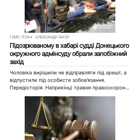
1 ЛИП, 17:04
ОЛЕКСАНДР ЛАГЕР
Підозрюваному в хабарі судді Донецького
окружного адмінсуду обрали запобіжний
захід
Чоловіка вирішили не відправляти під арешт, а
відпустили під особисте зобов’язання.
Передісторія. Наприкінці травня правоохоронці
затримали суддю Донецького окружного
адміністративного суду. За даними слідчих,
чоловік обіцяв одному з підприємців...