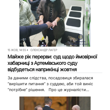
Досьє
Репортажі
Блог
Проєкти
Команда
Реклама
Редакційна політика
15 ЖОВ, 14:55
ОЛЕКСАНДР ЛАГЕР
Майже рік перерви: суд щодо ймовірної
хабарниці з Артемівського суду
відбудеться наприкінці жовтня
За даними слідства, посадовиця збиралася
“вирішити питання” з суддею, аби той виніс
“потрібне” рішення. Про це журналісти
Вільного радіо дізналися з Єдиного державного
реєстру судових рішень Підготовче засідання
у...