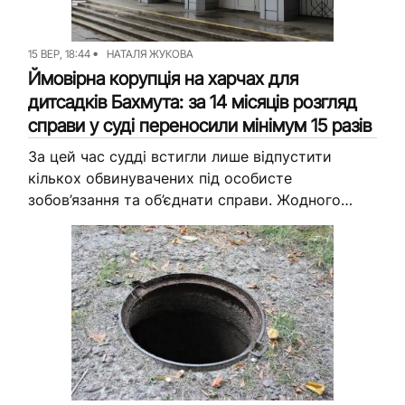
15 ВЕР, 18:44
НАТАЛЯ ЖУКОВА
Ймовірна корупція на харчах для
дитсадків Бахмута: за 14 місяців розгляд
справи у суді переносили мінімум 15 разів
За цей час судді встигли лише відпустити
кількох обвинувачених під особисте
зобов’язання та об’єднати справи. Жодного
засідання по суті ще не було. За даними
відкритого реєстру судових рішень, за...