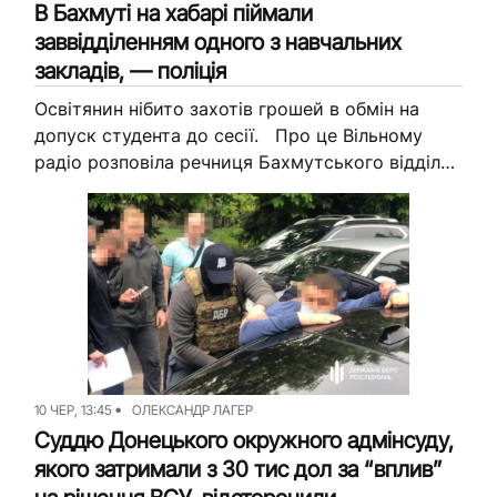
В Бахмуті на хабарі піймали
заввідділенням одного з навчальних
закладів, — поліція
Освітянин нібито захотів грошей в обмін на
допуск студента до сесії. Про це Вільному
радіо розповіла речниця Бахмутського відділу
поліції Катерина Савранська. “Кошти
освітянин хотів отримати за вирішення питання
стосовно...
10 ЧЕР, 13:45
ОЛЕКСАНДР ЛАГЕР
Суддю Донецького окружного адмінсуду,
якого затримали з 30 тис дол за “вплив”