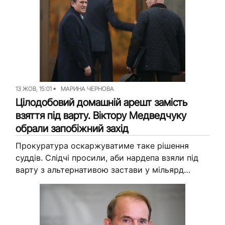
13 ЖОВ, 15:01
МАРИНА ЧЕРНОВА
Цілодобовий домашній арешт замість
взяття під варту. Віктору Медведчуку
обрали запобіжний захід
Прокуратура оскаржуватиме таке рішення
суддів. Слідчі просили, аби нардепа взяли під
варту з альтернативою застави у мільярд
гривень. Запобіжний захід для нардепа від
“ОПЗЖ” Віктора Медведчука обрали у
Печерському...