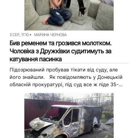
3 СЕР, 17:10
МАРИНА ЧЕРНОВА
Бив ременем та грозився молотком.
Чоловіка з Дружківки судитимуть за
катування пасинка
Підозрюваний пробував тікати від суду, але
його знайшли. Як повідомляють у Донецькій
обласній прокуратурі, під суд все ж піде 35-
річний мешканець Дружківки, який знущався з
пасинка. Зараз чоловік під...