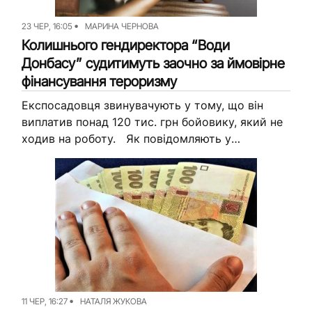
23 ЧЕР, 16:05
МАРИНА ЧЕРНОВА
Колишнього гендиректора “Води
Донбасу” судитимуть заочно за ймовірне
фінансування тероризму
Експосадовця звинувачують у тому, що він
виплатив понад 120 тис. грн бойовику, який не
ходив на роботу. Як повідомляють у
Донецькій обласній прокуратурі, у 2014 році
виконувач обов’язків генерального...
11 ЧЕР, 16:27
НАТАЛЯ ЖУКОВА