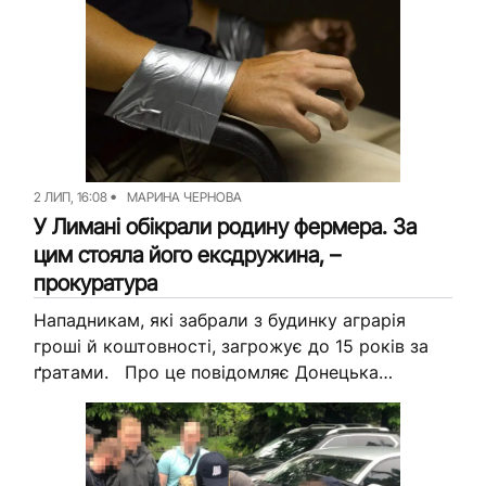
директор департаменту капітального
будівництва Донецької облдержадміністрації,
яких...
2 ЛИП, 16:08
МАРИНА ЧЕРНОВА
У Лимані обікрали родину фермера. За
цим стояла його ексдружина, –
прокуратура
Нападникам, які забрали з будинку аграрія
гроші й коштовності, загрожує до 15 років за
ґратами. Про це повідомляє Донецька
обласна прокуратура. За матеріалами слідства,
ввечері 7 жовтня 2020 року...