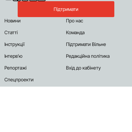
Підтримати
Новини
Про нас
Статті
Команда
Інструкції
Підтримати Вільне
Інтерв’ю
Редакційна політика
Репортажі
Вхід до кабінету
Спецпроекти
Блог
© 2026, Вільне Радіо. Використання матеріалів сайту лише за умови
посилання (для інтернет-видань - гіперпосилання) на "Вільне Радіо"
не нижче третього абзацу.
Кампанія по збору коштів не має часових обмежень. Зібрані кошти