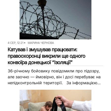
Донеччини. У матеріалах судової справи, яку
журналісти Вільного...
4 СЕР, 12:21
МАРИНА ЧЕРНОВА
Катував і змушував працювати:
правоохоронці викрили ще одного
конвоїра донецької “Ізоляції”
36-річному бойовику повідомили про підозру,
але заочно — ймовірно, він і досі перебуває на
непідконтрольній території. За інформацією
обласної поліції, на початку 2017 року
донеччанин почав службу у так...