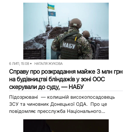
та чи визнає чоловік свою провину.
Передісторія Пресслужба поліції...
6 ЛИП, 15:08
НАТАЛЯ ЖУКОВА
Справу про розкрадання майже 3 млн грн
на будівництві бліндажів у зоні ООС
скерували до суду, — НАБУ
Підозрювані — колишній високопосадовець
ЗСУ та чиновник Донецької ОДА. Про це
повідомляє пресслужба Національного
антикорупційного бюро України. Підсудними
стануть генерал-лейтенант у відставці та