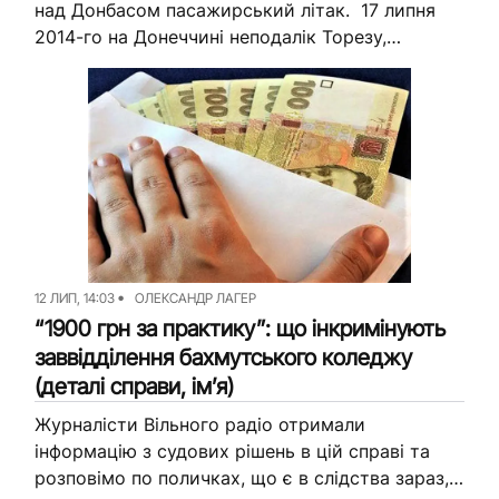
над Донбасом пасажирський літак. 17 липня
2014-го на Донеччині неподалік Торезу,
контрольованого російсько-окупаційними
військами, збили літак “Малайзійських
авіаліній” рейсу МН17. Він прямував...
12 ЛИП, 14:03
ОЛЕКСАНДР ЛАГЕР
“1900 грн за практику”: що інкримінують
заввідділення бахмутського коледжу
(деталі справи, ім’я)
Журналісти Вільного радіо отримали
інформацію з судових рішень в цій справі та
розповімо по поличках, що є в слідства зараз,