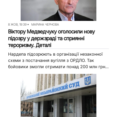
8 ЖОВ, 19:39
МАРИНА ЧЕРНОВА
Віктору Медведчуку оголосили нову
підозру у держзраді та сприянні
тероризму. Деталі
Нардепа підозрюють в організації незаконної
схеми з постачання вугілля з ОРДЛО. Так
бойовики змогли отримати понад 200 млн грн з
держбюджету України. Прокуратура хоче взяти
Медведчука під варту та призначити...