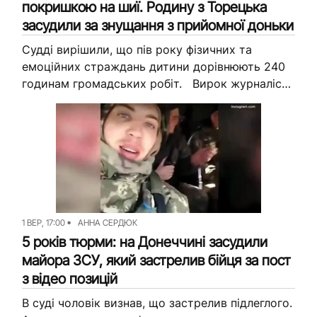
покришкою на шиї. Родину з Торецька
засудили за знущання з прийомної доньки
Судді вирішили, що пів року фізичних та
емоційних страждань дитини дорівнюють 240
годинам громадських робіт. Вирок журналісти
Вільного радіо дізналися в Єдиному
державному реєстрі судових рішень. За
матеріалами справи,...
1 ВЕР, 17:00
АННА СЕРДЮК
5 років тюрми: на Донеччині засудили
майора ЗСУ, який застрелив бійця за пост
з відео позицій
В суді чоловік визнав, що застрелив підлеглого.