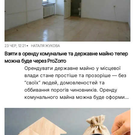
23 ЧЕР, 12:21
НАТАЛЯ ЖУКОВА
Взяти в оренду комунальне та державне майно тепер
можна буде через ProZorro
Орендувати державне майно у місцевої
влади стане простіше та прозоріше — без
“своїх” людей, домовленостей та
оббивання порогів чиновників. Оренду
комунального майна можна буде оформити
на онлайн-платформі торгів
“ProZorro.Продажі” через...