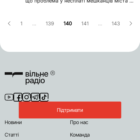
що проблема у несплаті мешканців міста за
комунальні...
1
…
139
140
141
…
143
Підтримати
Новини
Про нас
Статті
Команда