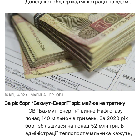
Донецької облдержадміністрації повідомив
директор департаменту...
16 КВІ, 14:02
МАРИНА ЧЕРНОВА
За рік борг “Бахмут-Енергії” зріс майже на третину
ТОВ “Бахмут-Енергія” винне Нафтогазу
понад 140 мільйонів гривень. За 2020 рік
борг збільшився на понад 52 млн грн. В
адміністрації теплопостачальника кажуть,