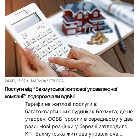
в...
24 КВІ, 15:07
МАРИНА ЧЕРНОВА
Послуги від “Бахмутської житлової управляючої
компанії” подорожчали вдвічі
Тарифи на житлові послуги в
багатоквартирних будинках Бахмута, де не
утворені ОСББ, зросли в середньому у два
рази. Нові розцінки у березні затвердило
КП “Бахмутська житлова управляюча