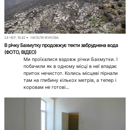
24 ЧЕР, 19:42
НАТАЛЯ ЖУКОВА
В річку Бахмутку продовжує текти забруднена вода
(ФОТО, ВІДЕО)
Ми проїхалися вздовж річки Бахмутки. І
побачили як в одному місці в неї впадає
приток нечистот. Колись місцеві пірнали
там на глибину кількох метрів, а тепер і
коровам не готові...