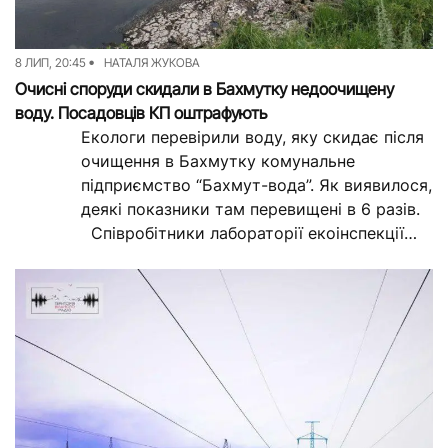
Досьє
Репортажі
8 ЛИП, 20:45
НАТАЛЯ ЖУКОВА
Блог
Проєкти
Очисні споруди скидали в Бахмутку недоочищену
воду. Посадовців КП оштрафують
Команда
Реклама
Екологи перевірили воду, яку скидає після
Редакційна політика
очищення в Бахмутку комунальне
підприємство “Бахмут-вода”. Як виявилося,
деякі показники там перевищені в 6 разів.
Співробітники лабораторії екоінспекції
Донецької області двічі відібрали проби...