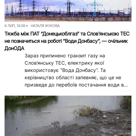
6 ЛИП, 14:08
НАТАЛЯ ЖУКОВА
Тяжба між ПАТ “Донецькоблгаз” та Слов’янською ТЕС
не позначиться на роботі “Води Донбасу”, — очільник
ДонОДА
Зараз припинено транзит газу на
Слов’янську ТЕС, електрику якої
використовує “Вода Донбасу”. Та
керівництво області запевняє, що це не
призведе до перебоїв постачання води в
регіоні. Про це заявив...