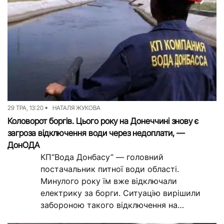
29 ТРА, 13:20
НАТАЛЯ ЖУКОВА
Коловорот боргів. Цього року на Донеччині знову є
загроза відключення води через недоплати, —
ДонОДА
КП“Вода Донбасу” — головний
постачальник питної води області.
Минулого року їм вже відключали
електрику за борги. Ситуацію вирішили
забороною такого відключення на
державному рівні. Але борги знову зросли і