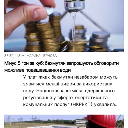
3 ЧЕР, 11:31
МАРИНА ЧЕРНОВА
Мінус 5 грн за куб: бахмутян запрошують обговорити
можливе подешевшання води
У платіжках бахмутян незабаром можуть
з’явитися менші цифри за використану
воду. Національна комісія з державного
регулювання у сферах енергетики та
комунальних послуг (НКРЕКП) ухвалила
проєкт постанови про зміну тарифу на...