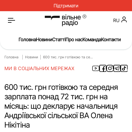
Підтримати
RU
Головна
Новини
Статті
Про нас
Команда
Контакти
Головна
Новини
600 тис. грн готівкою та се...
Головна
Новини
МИ В СОЦІАЛЬНИХ МЕРЕЖАХ
Статті
Окупація
Про нас
Війна
600 тис. грн готівкою та середня
зарплата понад 72 тис. грн на
Гроші
Освіта
місяць: що декларує начальниця
Інструкції
Медицина
Андріївської сільської ВА Олена
ЖКГ
Історія
Нікітіна
Культура
Інтерв’ю