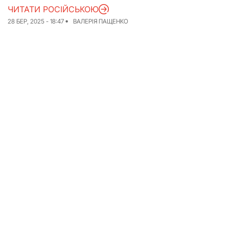
ЧИТАТИ РОСІЙСЬКОЮ
Досьє
Репортажі
28 БЕР, 2025 - 18:47
ВАЛЕРІЯ ПАЩЕНКО
Блог
Проєкти
Команда
Реклама
Редакційна політика